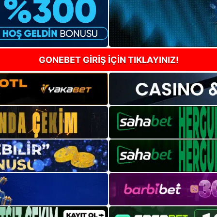
GONEBET GİRİŞ İÇİN TIKLAYINIZ!