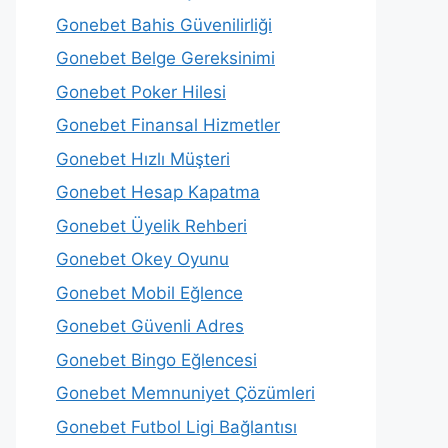
Gonebet Bahis Güvenilirliği
Gonebet Belge Gereksinimi
Gonebet Poker Hilesi
Gonebet Finansal Hizmetler
Gonebet Hızlı Müşteri
Gonebet Hesap Kapatma
Gonebet Üyelik Rehberi
Gonebet Okey Oyunu
Gonebet Mobil Eğlence
Gonebet Güvenli Adres
Gonebet Bingo Eğlencesi
Gonebet Memnuniyet Çözümleri
Gonebet Futbol Ligi Bağlantısı