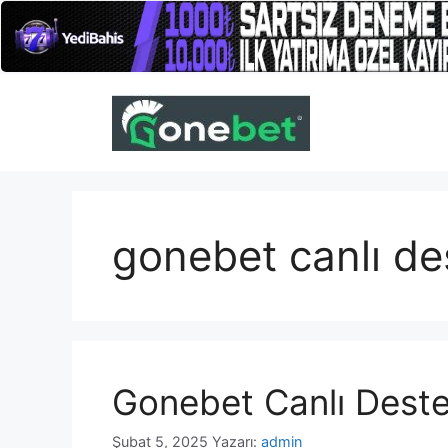
İçeriğe
atla
gonebet canlı d
Gonebet Canlı Dest
Şubat 5, 2025
Yazarı:
admin