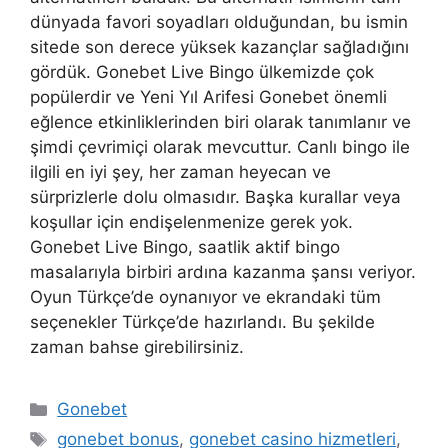
dünyada favori soyadları olduğundan, bu ismin
sitede son derece yüksek kazançlar sağladığını
gördük. Gonebet Live Bingo ülkemizde çok
popülerdir ve Yeni Yıl Arifesi Gonebet önemli
eğlence etkinliklerinden biri olarak tanımlanır ve
şimdi çevrimiçi olarak mevcuttur. Canlı bingo ile
ilgili en iyi şey, her zaman heyecan ve
sürprizlerle dolu olmasıdır. Başka kurallar veya
koşullar için endişelenmenize gerek yok.
Gonebet Live Bingo, saatlik aktif bingo
masalarıyla birbiri ardına kazanma şansı veriyor.
Oyun Türkçe’de oynanıyor ve ekrandaki tüm
seçenekler Türkçe’de hazırlandı. Bu şekilde
zaman bahse girebilirsiniz.
Kategoriler
Gonebet
Etiketler
gonebet bonus
,
gonebet casino hizmetleri
,