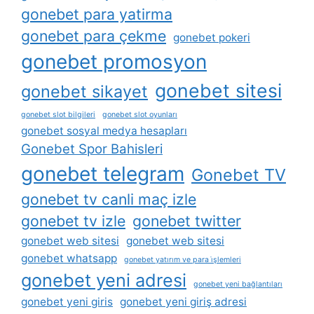
gonebet para yatirma
gonebet para çekme
gonebet pokeri
gonebet promosyon
gonebet sitesi
gonebet sikayet
gonebet slot bilgileri
gonebet slot oyunları
gonebet sosyal medya hesapları
Gonebet Spor Bahisleri
gonebet telegram
Gonebet TV
gonebet tv canli maç izle
gonebet tv izle
gonebet twitter
gonebet web sitesi
gonebet web sitesi
gonebet whatsapp
gonebet yatırım ve para i̇şlemleri
gonebet yeni adresi
gonebet yeni bağlantıları
gonebet yeni giris
gonebet yeni giriş adresi