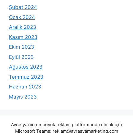
Şubat 2024
Ocak 2024
Aralık 2023
Kasım 2023
Ekim 2023
Eylül 2023
Ağustos 2023
Temmuz 2023
Haziran 2023
Mayıs 2023
Avrasya'nın en büyük reklam platformunda olmak için
Microsoft Teams:
reklam@avrasyamarketing.com