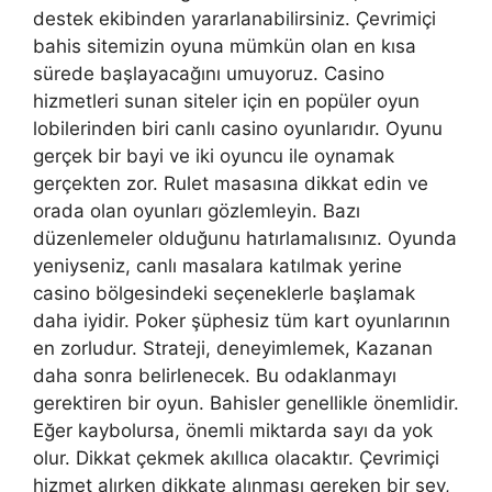
destek ekibinden yararlanabilirsiniz. Çevrimiçi
bahis sitemizin oyuna mümkün olan en kısa
sürede başlayacağını umuyoruz. Casino
hizmetleri sunan siteler için en popüler oyun
lobilerinden biri canlı casino oyunlarıdır. Oyunu
gerçek bir bayi ve iki oyuncu ile oynamak
gerçekten zor. Rulet masasına dikkat edin ve
orada olan oyunları gözlemleyin. Bazı
düzenlemeler olduğunu hatırlamalısınız. Oyunda
yeniyseniz, canlı masalara katılmak yerine
casino bölgesindeki seçeneklerle başlamak
daha iyidir. Poker şüphesiz tüm kart oyunlarının
en zorludur. Strateji, deneyimlemek, Kazanan
daha sonra belirlenecek. Bu odaklanmayı
gerektiren bir oyun. Bahisler genellikle önemlidir.
Eğer kaybolursa, önemli miktarda sayı da yok
olur. Dikkat çekmek akıllıca olacaktır. Çevrimiçi
hizmet alırken dikkate alınması gereken bir şey,