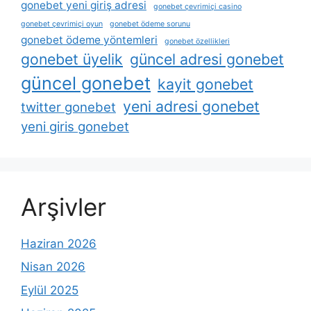
gonebet yeni giriş adresi
gonebet çevrimiçi casino
gonebet çevrimiçi oyun
gonebet ödeme sorunu
gonebet ödeme yöntemleri
gonebet özellikleri
gonebet üyelik
güncel adresi gonebet
güncel gonebet
kayit gonebet
yeni adresi gonebet
twitter gonebet
yeni giris gonebet
Arşivler
Haziran 2026
Nisan 2026
Eylül 2025