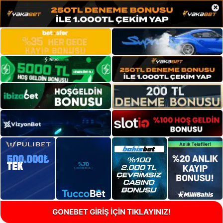
×
GONEBET GİRİŞ İÇİN TIKLAYINIZ!