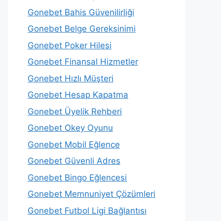
Gonebet Bahis Güvenilirliği
Gonebet Belge Gereksinimi
Gonebet Poker Hilesi
Gonebet Finansal Hizmetler
Gonebet Hızlı Müşteri
Gonebet Hesap Kapatma
Gonebet Üyelik Rehberi
Gonebet Okey Oyunu
Gonebet Mobil Eğlence
Gonebet Güvenli Adres
Gonebet Bingo Eğlencesi
Gonebet Memnuniyet Çözümleri
Gonebet Futbol Ligi Bağlantısı