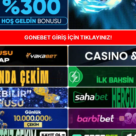
GONEBET GİRİŞ İÇİN TIKLAYINIZ!