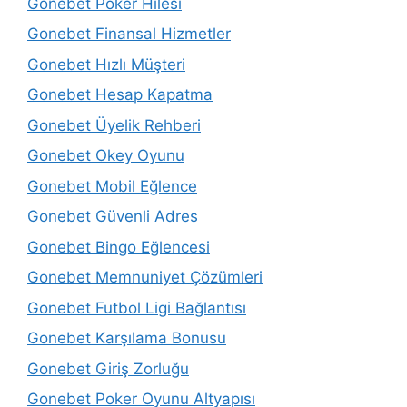
Gonebet Poker Hilesi
Gonebet Finansal Hizmetler
Gonebet Hızlı Müşteri
Gonebet Hesap Kapatma
Gonebet Üyelik Rehberi
Gonebet Okey Oyunu
Gonebet Mobil Eğlence
Gonebet Güvenli Adres
Gonebet Bingo Eğlencesi
Gonebet Memnuniyet Çözümleri
Gonebet Futbol Ligi Bağlantısı
Gonebet Karşılama Bonusu
Gonebet Giriş Zorluğu
Gonebet Poker Oyunu Altyapısı