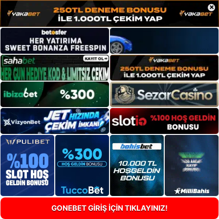
×
GONEBET GİRİŞ İÇİN TIKLAYINIZ!