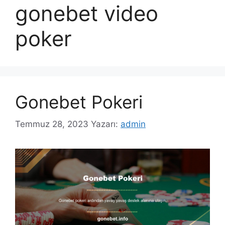
gonebet video
poker
Gonebet Pokeri
Temmuz 28, 2023
Yazarı:
admin