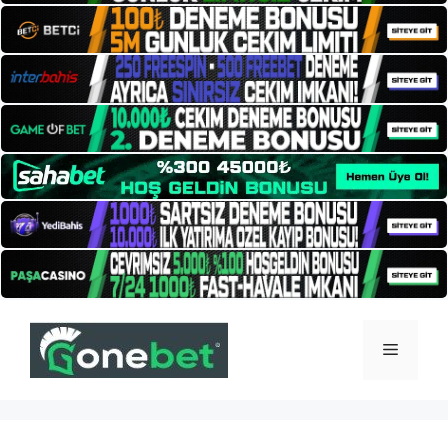
İçeriğe
atla
Menü