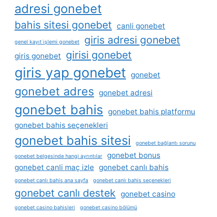
adresi gonebet
bahis sitesi gonebet
canli gonebet
giris adresi gonebet
genel kayıt i̇şlemi gonebet
girisi gonebet
giris gonebet
giris yap gonebet
gonebet
gonebet adres
gonebet adresi
gonebet bahis
gonebet bahis platformu
gonebet bahis seçenekleri
gonebet bahis sitesi
gonebet bağlantı sorunu
gonebet bonus
gonebet belgesinde hangi ayrıntılar
gonebet canli maç izle
gonebet canlı bahis
gonebet canlı bahis ana sayfa
gonebet canlı bahis seçenekleri
gonebet canlı destek
gonebet casino
gonebet casino bahisleri
gonebet casino bölümü