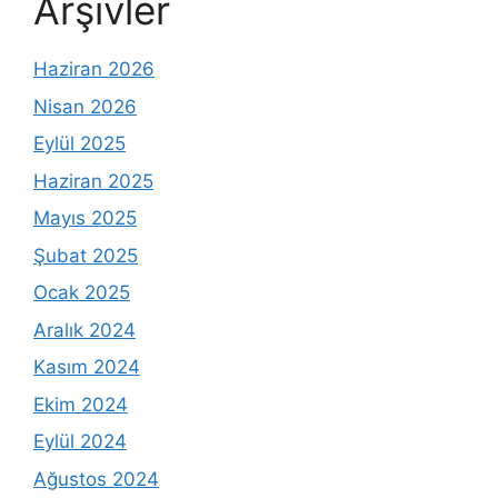
Arşivler
Haziran 2026
Nisan 2026
Eylül 2025
Haziran 2025
Mayıs 2025
Şubat 2025
Ocak 2025
Aralık 2024
Kasım 2024
Ekim 2024
Eylül 2024
Ağustos 2024