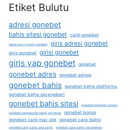
Etiket Bulutu
adresi gonebet
bahis sitesi gonebet
canli gonebet
giris adresi gonebet
genel kayıt i̇şlemi gonebet
girisi gonebet
giris gonebet
giris yap gonebet
gonebet
gonebet adres
gonebet adresi
gonebet bahis
gonebet bahis platformu
gonebet bahis seçenekleri
gonebet bahis sitesi
gonebet bağlantı sorunu
gonebet bonus
gonebet belgesinde hangi ayrıntılar
gonebet canli maç izle
gonebet canlı bahis
gonebet canlı bahis ana sayfa
gonebet canlı bahis seçenekleri