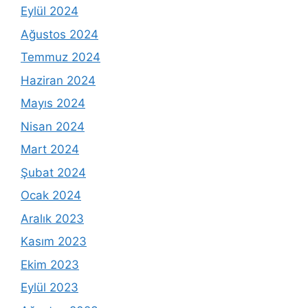
Eylül 2024
Ağustos 2024
Temmuz 2024
Haziran 2024
Mayıs 2024
Nisan 2024
Mart 2024
Şubat 2024
Ocak 2024
Aralık 2023
Kasım 2023
Ekim 2023
Eylül 2023