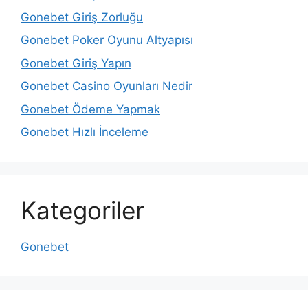
Gonebet Giriş Zorluğu
Gonebet Poker Oyunu Altyapısı
Gonebet Giriş Yapın
Gonebet Casino Oyunları Nedir
Gonebet Ödeme Yapmak
Gonebet Hızlı İnceleme
Kategoriler
Gonebet