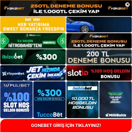
×
GONEBET GİRİŞ İÇİN TIKLAYINIZ!