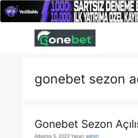
İçeriğe
atla
gonebet sezon aç
Gonebet Sezon Açılı
Ağustos 5, 2023
Yazarı:
admin