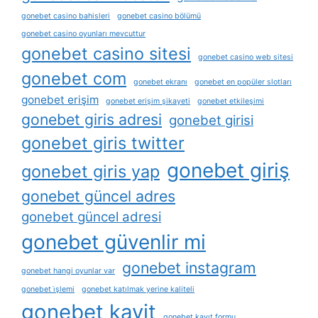
gonebet casino bahisleri
gonebet casino bölümü
gonebet casino oyunları mevcuttur
gonebet casino sitesi
gonebet casino web sitesi
gonebet com
gonebet ekranı
gonebet en popüler slotları
gonebet erişim
gonebet erişim şikayeti
gonebet etkileşimi
gonebet giris adresi
gonebet girisi
gonebet giris twitter
gonebet giriş
gonebet giris yap
gonebet güncel adres
gonebet güncel adresi
gonebet güvenlir mi
gonebet instagram
gonebet hangi oyunlar var
gonebet i̇şlemi
gonebet katılmak yerine kaliteli
gonebet kayit
gonebet kayıt formu