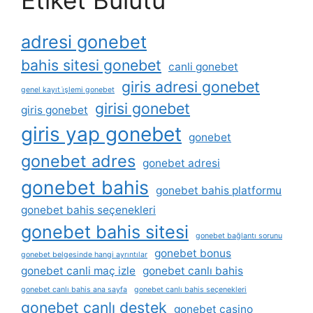
Etiket Bulutu
adresi gonebet
bahis sitesi gonebet
canli gonebet
giris adresi gonebet
genel kayıt i̇şlemi gonebet
girisi gonebet
giris gonebet
giris yap gonebet
gonebet
gonebet adres
gonebet adresi
gonebet bahis
gonebet bahis platformu
gonebet bahis seçenekleri
gonebet bahis sitesi
gonebet bağlantı sorunu
gonebet bonus
gonebet belgesinde hangi ayrıntılar
gonebet canli maç izle
gonebet canlı bahis
gonebet canlı bahis ana sayfa
gonebet canlı bahis seçenekleri
gonebet canlı destek
gonebet casino