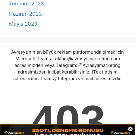
Temmuz 2023
Haziran 2023
Mayıs 2023
Avrasya'nın en büyük reklam platformunda olmak için
Microsoft Teams:
reklam@avrasyamarketing.com
adresimizden veya Telegram: @Avrasyamarketing
adresimizden irtibat kurabilirsiniz. (Tek iletişim
adreslerimiz teams / telegram ve mail adresimizdir.
Harici hiçbir iletişim adresimiz bulunmamaktadır.
Lütfen itibar etmeyiniz.) Türkiye yasalarına göre 7258
sayılı kanun uyarınca yasa dışı bahis oynamanın
cezaları mevcuttur. Şu an bulunduğunuz site hiç bir
şekilde illegal bahis oyunları oynatmıyor ve oynamaya
aracı olmuyordur.
zoommobil
|
lagoncasino
|
teklifbet
|
betpioner
|
zibilyonbet
|
slotella
|
casinoriyal
|
×
harikabet