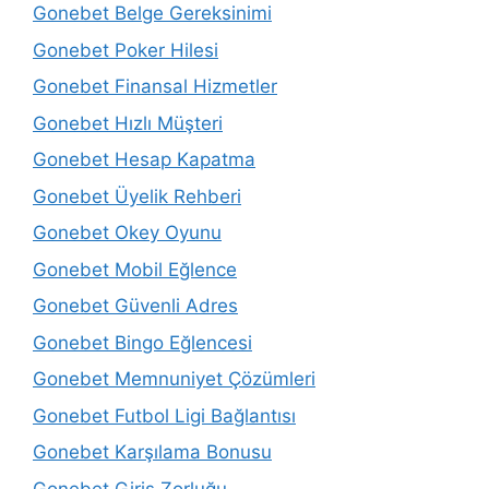
Gonebet Belge Gereksinimi
Gonebet Poker Hilesi
Gonebet Finansal Hizmetler
Gonebet Hızlı Müşteri
Gonebet Hesap Kapatma
Gonebet Üyelik Rehberi
Gonebet Okey Oyunu
Gonebet Mobil Eğlence
Gonebet Güvenli Adres
Gonebet Bingo Eğlencesi
Gonebet Memnuniyet Çözümleri
Gonebet Futbol Ligi Bağlantısı
Gonebet Karşılama Bonusu
Gonebet Giriş Zorluğu