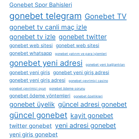
Gonebet Spor Bahisleri
gonebet telegram
Gonebet TV
gonebet tv canli maç izle
gonebet tv izle
gonebet twitter
gonebet web sitesi
gonebet web sitesi
gonebet whatsapp
gonebet yatırım ve para i̇şlemleri
gonebet yeni adresi
gonebet yeni bağlantıları
gonebet yeni giris
gonebet yeni giriş adresi
gonebet yeni giriş adresi
gonebet çevrimiçi casino
gonebet çevrimiçi oyun
gonebet ödeme sorunu
gonebet ödeme yöntemleri
gonebet özellikleri
gonebet üyelik
güncel adresi gonebet
güncel gonebet
kayit gonebet
yeni adresi gonebet
twitter gonebet
yeni giris gonebet