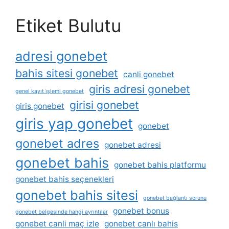
Etiket Bulutu
adresi gonebet
bahis sitesi gonebet
canli gonebet
giris adresi gonebet
genel kayıt i̇şlemi gonebet
girisi gonebet
giris gonebet
giris yap gonebet
gonebet
gonebet adres
gonebet adresi
gonebet bahis
gonebet bahis platformu
gonebet bahis seçenekleri
gonebet bahis sitesi
gonebet bağlantı sorunu
gonebet bonus
gonebet belgesinde hangi ayrıntılar
gonebet canli maç izle
gonebet canlı bahis