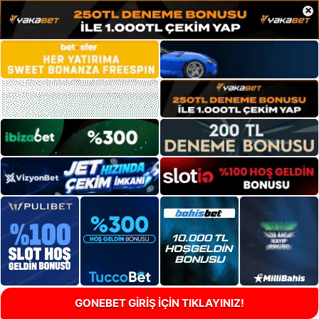
×
GONEBET GİRİŞ İÇİN TIKLAYINIZ!