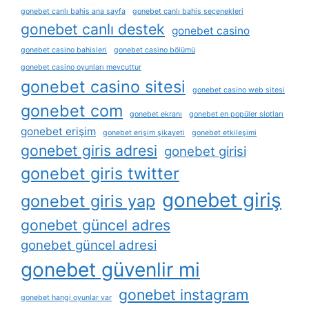
gonebet canlı bahis ana sayfa
gonebet canlı bahis seçenekleri
gonebet canlı destek
gonebet casino
gonebet casino bahisleri
gonebet casino bölümü
gonebet casino oyunları mevcuttur
gonebet casino sitesi
gonebet casino web sitesi
gonebet com
gonebet ekranı
gonebet en popüler slotları
gonebet erişim
gonebet erişim şikayeti
gonebet etkileşimi
gonebet giris adresi
gonebet girisi
gonebet giris twitter
gonebet giriş
gonebet giris yap
gonebet güncel adres
gonebet güncel adresi
gonebet güvenlir mi
gonebet instagram
gonebet hangi oyunlar var