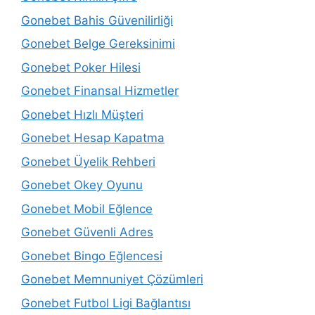
Gonebet Bahis Güvenilirliği
Gonebet Belge Gereksinimi
Gonebet Poker Hilesi
Gonebet Finansal Hizmetler
Gonebet Hızlı Müşteri
Gonebet Hesap Kapatma
Gonebet Üyelik Rehberi
Gonebet Okey Oyunu
Gonebet Mobil Eğlence
Gonebet Güvenli Adres
Gonebet Bingo Eğlencesi
Gonebet Memnuniyet Çözümleri
Gonebet Futbol Ligi Bağlantısı