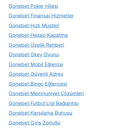
Gonebet Poker Hilesi
Gonebet Finansal Hizmetler
Gonebet Hızlı Müşteri
Gonebet Hesap Kapatma
Gonebet Üyelik Rehberi
Gonebet Okey Oyunu
Gonebet Mobil Eğlence
Gonebet Güvenli Adres
Gonebet Bingo Eğlencesi
Gonebet Memnuniyet Çözümleri
Gonebet Futbol Ligi Bağlantısı
Gonebet Karşılama Bonusu
Gonebet Giriş Zorluğu