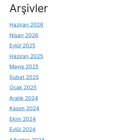
Arşivler
Haziran 2026
Nisan 2026
Eylül 2025
Haziran 2025
Mayıs 2025
Şubat 2025
Ocak 2025
Aralık 2024
Kasım 2024
Ekim 2024
Eylül 2024
Ağustos 2024