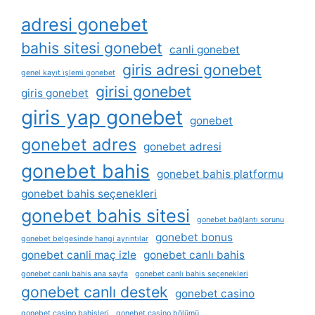
adresi gonebet
bahis sitesi gonebet
canli gonebet
giris adresi gonebet
genel kayıt i̇şlemi gonebet
girisi gonebet
giris gonebet
giris yap gonebet
gonebet
gonebet adres
gonebet adresi
gonebet bahis
gonebet bahis platformu
gonebet bahis seçenekleri
gonebet bahis sitesi
gonebet bağlantı sorunu
gonebet bonus
gonebet belgesinde hangi ayrıntılar
gonebet canli maç izle
gonebet canlı bahis
gonebet canlı bahis ana sayfa
gonebet canlı bahis seçenekleri
gonebet canlı destek
gonebet casino
gonebet casino bahisleri
gonebet casino bölümü