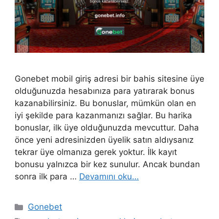
Gonebet mobil giriş adresi bir bahis sitesine üye
olduğunuzda hesabınıza para yatırarak bonus
kazanabilirsiniz. Bu bonuslar, mümkün olan en
iyi şekilde para kazanmanızı sağlar. Bu harika
bonuslar, ilk üye olduğunuzda mevcuttur. Daha
önce yeni adresinizden üyelik satın aldıysanız
tekrar üye olmanıza gerek yoktur. İlk kayıt
bonusu yalnızca bir kez sunulur. Ancak bundan
sonra ilk para …
Devamını oku…
Kategoriler
Gonebet