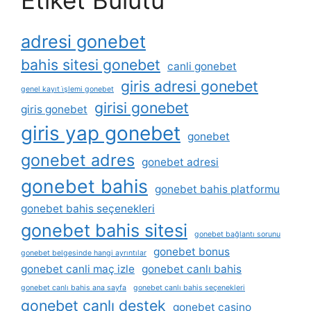
Etiket Bulutu
adresi gonebet
bahis sitesi gonebet
canli gonebet
giris adresi gonebet
genel kayıt i̇şlemi gonebet
girisi gonebet
giris gonebet
giris yap gonebet
gonebet
gonebet adres
gonebet adresi
gonebet bahis
gonebet bahis platformu
gonebet bahis seçenekleri
gonebet bahis sitesi
gonebet bağlantı sorunu
gonebet bonus
gonebet belgesinde hangi ayrıntılar
gonebet canli maç izle
gonebet canlı bahis
gonebet canlı bahis ana sayfa
gonebet canlı bahis seçenekleri
gonebet canlı destek
gonebet casino