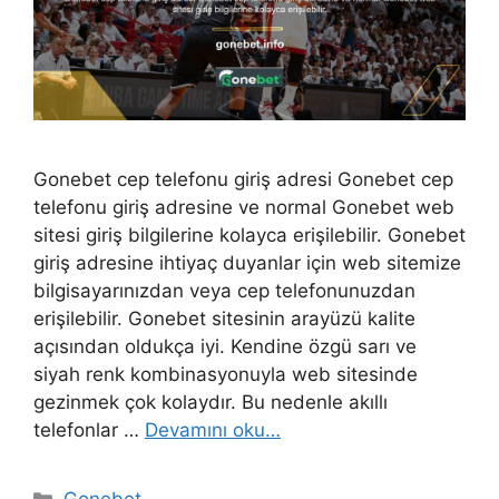
Gonebet cep telefonu giriş adresi Gonebet cep
telefonu giriş adresine ve normal Gonebet web
sitesi giriş bilgilerine kolayca erişilebilir. Gonebet
giriş adresine ihtiyaç duyanlar için web sitemize
bilgisayarınızdan veya cep telefonunuzdan
erişilebilir. Gonebet sitesinin arayüzü kalite
açısından oldukça iyi. Kendine özgü sarı ve
siyah renk kombinasyonuyla web sitesinde
gezinmek çok kolaydır. Bu nedenle akıllı
telefonlar …
Devamını oku…
Kategoriler