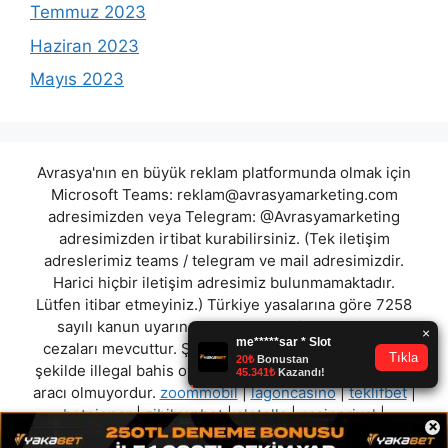
Temmuz 2023
Haziran 2023
Mayıs 2023
Avrasya'nın en büyük reklam platformunda olmak için
Microsoft Teams:
reklam@avrasyamarketing.com
adresimizden veya Telegram: @Avrasyamarketing
adresimizden irtibat kurabilirsiniz. (Tek iletişim
adreslerimiz teams / telegram ve mail adresimizdir.
Harici hiçbir iletişim adresimiz bulunmamaktadır.
Lütfen itibar etmeyiniz.) Türkiye yasalarına göre 7258
sayılı kanun uyarınca yasa dışı bahis oynamanın
cezaları mevcuttur. Şu an bulunduğunuz site hiç bir
şekilde illegal bahis oyunları oynatmıyor ve oynamaya
aracı olmuyordur.
zoommobil
|
lagoncasino
|
teklifbet
|
betpioner
|
zibilyonbet
|
slotella
|
casinoriyal
|
×
harikabet