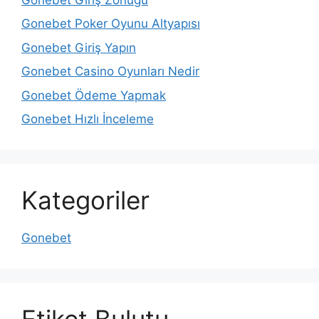
Gonebet Poker Oyunu Altyapısı
Gonebet Giriş Yapın
Gonebet Casino Oyunları Nedir
Gonebet Ödeme Yapmak
Gonebet Hızlı İnceleme
Kategoriler
Gonebet