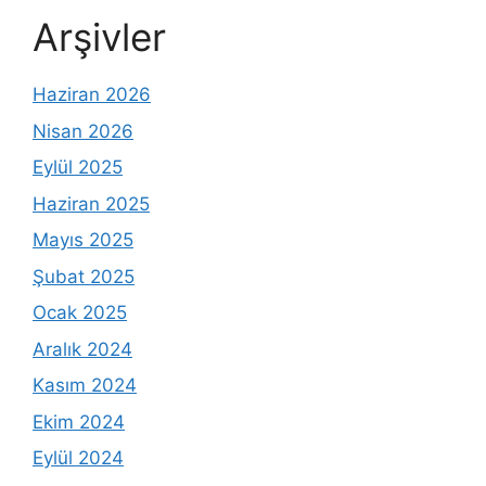
Arşivler
Haziran 2026
Nisan 2026
Eylül 2025
Haziran 2025
Mayıs 2025
Şubat 2025
Ocak 2025
Aralık 2024
Kasım 2024
Ekim 2024
Eylül 2024