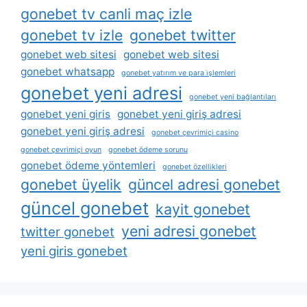
gonebet tv canli maç izle
gonebet tv izle
gonebet twitter
gonebet web sitesi
gonebet web sitesi
gonebet whatsapp
gonebet yatırım ve para i̇şlemleri
gonebet yeni adresi
gonebet yeni bağlantıları
gonebet yeni giris
gonebet yeni giriş adresi
gonebet yeni giriş adresi
gonebet çevrimiçi casino
gonebet çevrimiçi oyun
gonebet ödeme sorunu
gonebet ödeme yöntemleri
gonebet özellikleri
gonebet üyelik
güncel adresi gonebet
güncel gonebet
kayit gonebet
yeni adresi gonebet
twitter gonebet
yeni giris gonebet