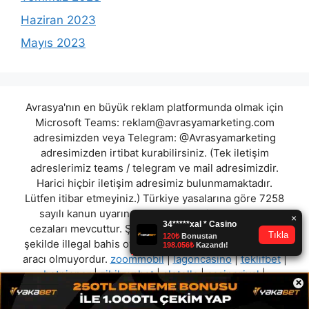
Haziran 2023
Mayıs 2023
Avrasya'nın en büyük reklam platformunda olmak için
Microsoft Teams:
reklam@avrasyamarketing.com
adresimizden veya Telegram: @Avrasyamarketing
adresimizden irtibat kurabilirsiniz. (Tek iletişim
adreslerimiz teams / telegram ve mail adresimizdir.
Harici hiçbir iletişim adresimiz bulunmamaktadır.
Lütfen itibar etmeyiniz.) Türkiye yasalarına göre 7258
sayılı kanun uyarınca yasa dışı bahis oynamanın
cezaları mevcuttur. Şu an bulunduğunuz site hiç bir
şekilde illegal bahis oyunları oynatmıyor ve oynamaya
aracı olmuyordur.
zoommobil
|
lagoncasino
|
teklifbet
|
betpioner
|
zibilyonbet
|
slotella
|
casinoriyal
|
×
harikabet