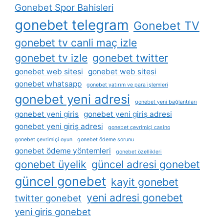
Gonebet Spor Bahisleri
gonebet telegram
Gonebet TV
gonebet tv canli maç izle
gonebet tv izle
gonebet twitter
gonebet web sitesi
gonebet web sitesi
gonebet whatsapp
gonebet yatırım ve para i̇şlemleri
gonebet yeni adresi
gonebet yeni bağlantıları
gonebet yeni giris
gonebet yeni giriş adresi
gonebet yeni giriş adresi
gonebet çevrimiçi casino
gonebet çevrimiçi oyun
gonebet ödeme sorunu
gonebet ödeme yöntemleri
gonebet özellikleri
gonebet üyelik
güncel adresi gonebet
güncel gonebet
kayit gonebet
yeni adresi gonebet
twitter gonebet
yeni giris gonebet