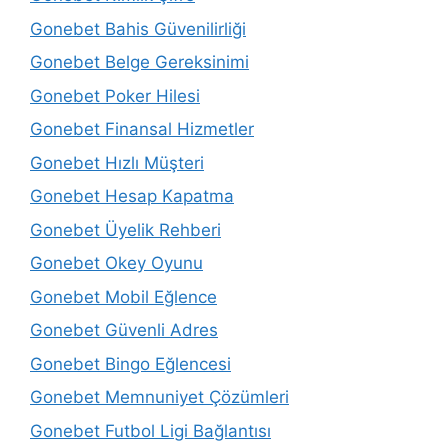
Gonebet Bahis Güvenilirliği
Gonebet Belge Gereksinimi
Gonebet Poker Hilesi
Gonebet Finansal Hizmetler
Gonebet Hızlı Müşteri
Gonebet Hesap Kapatma
Gonebet Üyelik Rehberi
Gonebet Okey Oyunu
Gonebet Mobil Eğlence
Gonebet Güvenli Adres
Gonebet Bingo Eğlencesi
Gonebet Memnuniyet Çözümleri
Gonebet Futbol Ligi Bağlantısı