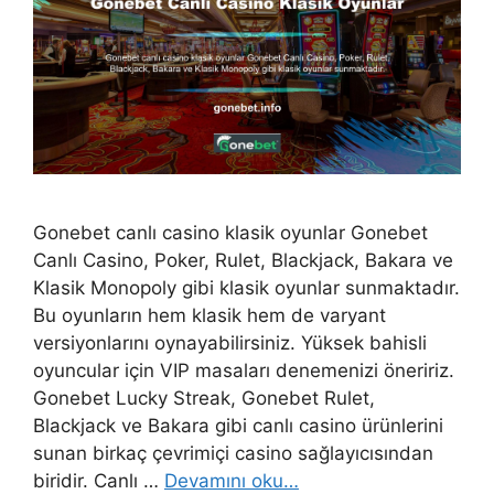
Gonebet canlı casino klasik oyunlar Gonebet
Canlı Casino, Poker, Rulet, Blackjack, Bakara ve
Klasik Monopoly gibi klasik oyunlar sunmaktadır.
Bu oyunların hem klasik hem de varyant
versiyonlarını oynayabilirsiniz. Yüksek bahisli
oyuncular için VIP masaları denemenizi öneririz.
Gonebet Lucky Streak, Gonebet Rulet,
Blackjack ve Bakara gibi canlı casino ürünlerini
sunan birkaç çevrimiçi casino sağlayıcısından
biridir. Canlı …
Devamını oku…