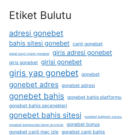
Etiket Bulutu
adresi gonebet
bahis sitesi gonebet
canli gonebet
giris adresi gonebet
genel kayıt i̇şlemi gonebet
girisi gonebet
giris gonebet
giris yap gonebet
gonebet
gonebet adres
gonebet adresi
gonebet bahis
gonebet bahis platformu
gonebet bahis seçenekleri
gonebet bahis sitesi
gonebet bağlantı sorunu
gonebet bonus
gonebet belgesinde hangi ayrıntılar
gonebet canli maç izle
gonebet canlı bahis