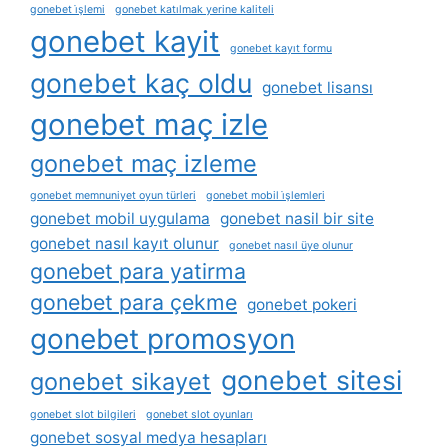
gonebet i̇şlemi
gonebet katılmak yerine kaliteli
gonebet kayit
gonebet kayıt formu
gonebet kaç oldu
gonebet lisansı
gonebet maç izle
gonebet maç izleme
gonebet memnuniyet oyun türleri
gonebet mobil i̇şlemleri
gonebet mobil uygulama
gonebet nasil bir site
gonebet nasıl kayıt olunur
gonebet nasıl üye olunur
gonebet para yatirma
gonebet para çekme
gonebet pokeri
gonebet promosyon
gonebet sitesi
gonebet sikayet
gonebet slot bilgileri
gonebet slot oyunları
gonebet sosyal medya hesapları