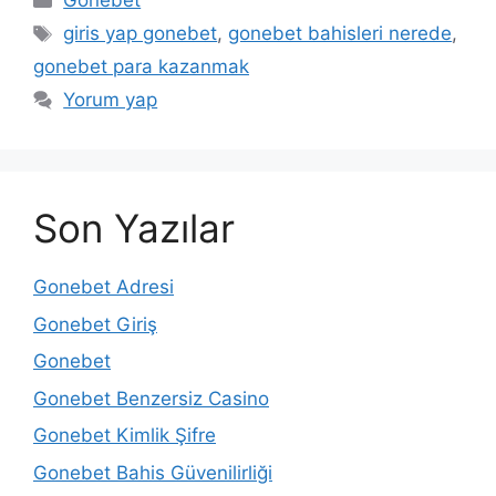
Gonebet
Etiketler
giris yap gonebet
,
gonebet bahisleri nerede
,
gonebet para kazanmak
Yorum yap
Son Yazılar
Gonebet Adresi
Gonebet Giriş
Gonebet
Gonebet Benzersiz Casino
Gonebet Kimlik Şifre
Gonebet Bahis Güvenilirliği