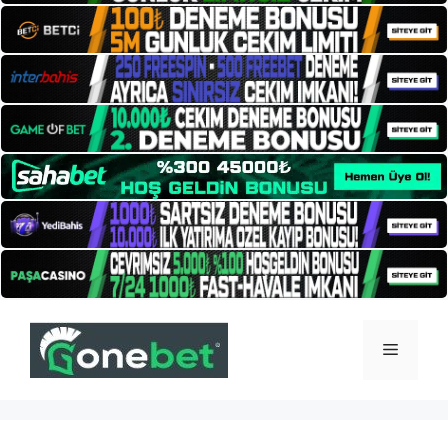
İçeriğe
atla
Menü