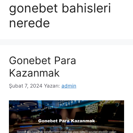
gonebet bahisleri
nerede
Gonebet Para
Kazanmak
Şubat 7, 2024
Yazarı:
admin