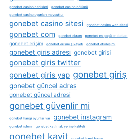
gonebet casino bahisleri
gonebet casino bölümü
gonebet casino oyunları mevcuttur
gonebet casino sitesi
gonebet casino web sitesi
gonebet com
gonebet ekranı
gonebet en popüler slotları
gonebet erişim
gonebet erişim şikayeti
gonebet etkileşimi
gonebet giris adresi
gonebet girisi
gonebet giris twitter
gonebet giriş
gonebet giris yap
gonebet güncel adres
gonebet güncel adresi
gonebet güvenlir mi
gonebet instagram
gonebet hangi oyunlar var
gonebet i̇şlemi
gonebet katılmak yerine kaliteli
gonebet kayit
gonebet kayıt formu