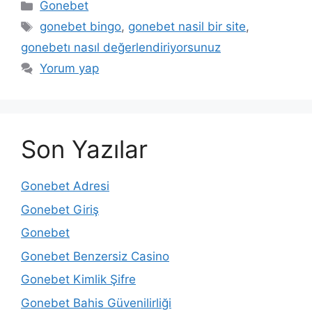
Kategoriler
Gonebet
Etiketler
gonebet bingo
,
gonebet nasil bir site
,
gonebetı nasıl değerlendiriyorsunuz
Yorum yap
Son Yazılar
Gonebet Adresi
Gonebet Giriş
Gonebet
Gonebet Benzersiz Casino
Gonebet Kimlik Şifre
Gonebet Bahis Güvenilirliği