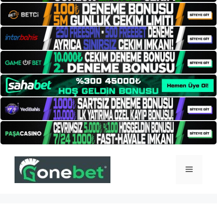
İçeriğe
atla
Menü