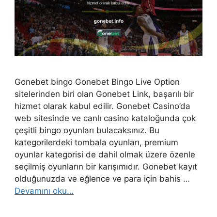
Gonebet bingo Gonebet Bingo Live Option
sitelerinden biri olan Gonebet Link, başarılı bir
hizmet olarak kabul edilir. Gonebet Casino’da
web sitesinde ve canlı casino kataloğunda çok
çeşitli bingo oyunları bulacaksınız. Bu
kategorilerdeki tombala oyunları, premium
oyunlar kategorisi de dahil olmak üzere özenle
seçilmiş oyunların bir karışımıdır. Gonebet kayıt
olduğunuzda ve eğlence ve para için bahis …
Devamını oku…