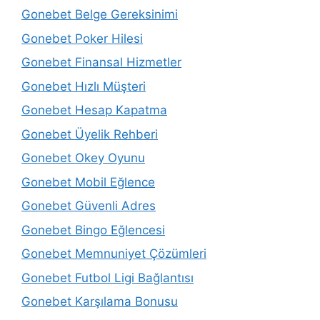
Gonebet Belge Gereksinimi
Gonebet Poker Hilesi
Gonebet Finansal Hizmetler
Gonebet Hızlı Müşteri
Gonebet Hesap Kapatma
Gonebet Üyelik Rehberi
Gonebet Okey Oyunu
Gonebet Mobil Eğlence
Gonebet Güvenli Adres
Gonebet Bingo Eğlencesi
Gonebet Memnuniyet Çözümleri
Gonebet Futbol Ligi Bağlantısı
Gonebet Karşılama Bonusu