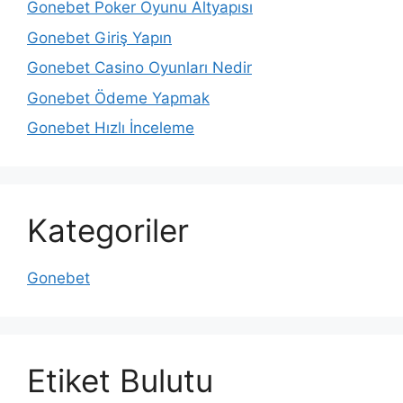
Gonebet Poker Oyunu Altyapısı
Gonebet Giriş Yapın
Gonebet Casino Oyunları Nedir
Gonebet Ödeme Yapmak
Gonebet Hızlı İnceleme
Kategoriler
Gonebet
Etiket Bulutu