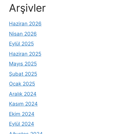
Arşivler
Haziran 2026
Nisan 2026
Eylül 2025
Haziran 2025
Mayıs 2025
Şubat 2025
Ocak 2025
Aralık 2024
Kasım 2024
Ekim 2024
Eylül 2024
Ağustos 2024