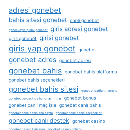
adresi gonebet
bahis sitesi gonebet
canli gonebet
giris adresi gonebet
genel kayıt i̇şlemi gonebet
girisi gonebet
giris gonebet
giris yap gonebet
gonebet
gonebet adres
gonebet adresi
gonebet bahis
gonebet bahis platformu
gonebet bahis seçenekleri
gonebet bahis sitesi
gonebet bağlantı sorunu
gonebet bonus
gonebet belgesinde hangi ayrıntılar
gonebet canli maç izle
gonebet canlı bahis
gonebet canlı bahis ana sayfa
gonebet canlı bahis seçenekleri
gonebet canlı destek
gonebet casino
gonebet casino bahisleri
gonebet casino bölümü