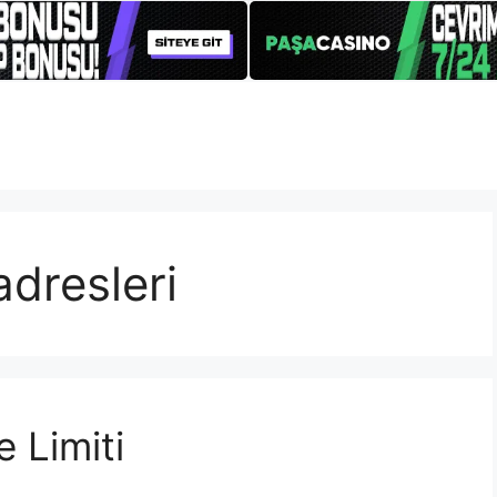
dresleri
 Limiti