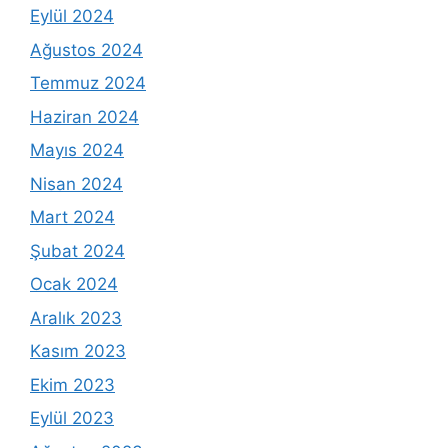
Eylül 2024
Ağustos 2024
Temmuz 2024
Haziran 2024
Mayıs 2024
Nisan 2024
Mart 2024
Şubat 2024
Ocak 2024
Aralık 2023
Kasım 2023
Ekim 2023
Eylül 2023