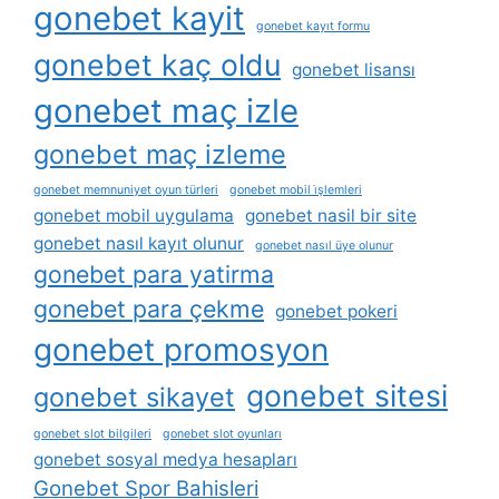
gonebet kayit
gonebet kayıt formu
gonebet kaç oldu
gonebet lisansı
gonebet maç izle
gonebet maç izleme
gonebet memnuniyet oyun türleri
gonebet mobil i̇şlemleri
gonebet mobil uygulama
gonebet nasil bir site
gonebet nasıl kayıt olunur
gonebet nasıl üye olunur
gonebet para yatirma
gonebet para çekme
gonebet pokeri
gonebet promosyon
gonebet sitesi
gonebet sikayet
gonebet slot bilgileri
gonebet slot oyunları
gonebet sosyal medya hesapları
Gonebet Spor Bahisleri