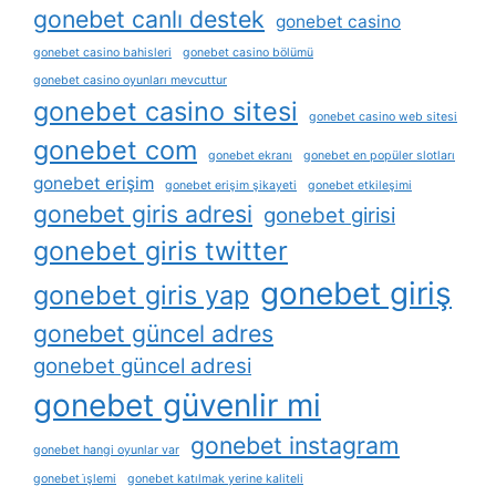
gonebet canlı destek
gonebet casino
gonebet casino bahisleri
gonebet casino bölümü
gonebet casino oyunları mevcuttur
gonebet casino sitesi
gonebet casino web sitesi
gonebet com
gonebet ekranı
gonebet en popüler slotları
gonebet erişim
gonebet erişim şikayeti
gonebet etkileşimi
gonebet giris adresi
gonebet girisi
gonebet giris twitter
gonebet giriş
gonebet giris yap
gonebet güncel adres
gonebet güncel adresi
gonebet güvenlir mi
gonebet instagram
gonebet hangi oyunlar var
gonebet i̇şlemi
gonebet katılmak yerine kaliteli