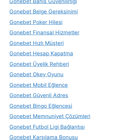
Gonebet Bahis Güvenilirliği
Gonebet Belge Gereksinimi
Gonebet Poker Hilesi
Gonebet Finansal Hizmetler
Gonebet Hızlı Müşteri
Gonebet Hesap Kapatma
Gonebet Üyelik Rehberi
Gonebet Okey Oyunu
Gonebet Mobil Eğlence
Gonebet Güvenli Adres
Gonebet Bingo Eğlencesi
Gonebet Memnuniyet Çözümleri
Gonebet Futbol Ligi Bağlantısı
Gonebet Karşılama Bonusu