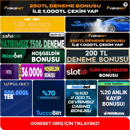
×
GONEBET GİRİŞ İÇİN TIKLAYINIZ!