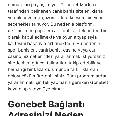
numaraları paylaşılmıyor. Gonebet Modern
tarafından belirlenen canlı bahis siteleri, daha
verimli çevrimiçi çözümlerle etkileşim için yeni
seçenekler sunuyor. Bu nedenle platform,
ülkemizin en popüler canlı bahis sitelerinden biri
olarak kabul edilmekte ve oyun altyapısıyla
kalitesini başarıyla artırmaktadır. Bu nedenle
spor bahisleri, canlı bahis, casino veya canlı
casino hizmetlerinden yararlanmak istiyorsanız
sitedeki en güncel talimatları takip edebilir ve
herhangi bir kaza durumunda farklılıklardan
dolayı çözüm üretebilirsiniz. Tüm programlardan
yararlanmak için tek yapmanız gereken Gonebet
kayıt olup siteye üye olmak.
Gonebet Bağlantı
Adresinizi Neden