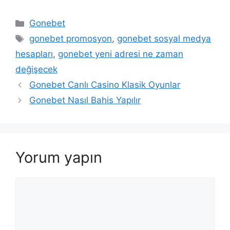
Kategoriler
Gonebet
Etiketler
gonebet promosyon
,
gonebet sosyal medya
hesapları
,
gonebet yeni adresi ne zaman
değişecek
Gonebet Canlı Casino Klasik Oyunlar
Gonebet Nasıl Bahis Yapılır
Yorum yapın
Yorum