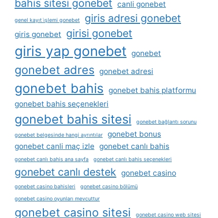
bahis sitesi gonebet
canli gonebet
giris adresi gonebet
genel kayıt i̇şlemi gonebet
girisi gonebet
giris gonebet
giris yap gonebet
gonebet
gonebet adres
gonebet adresi
gonebet bahis
gonebet bahis platformu
gonebet bahis seçenekleri
gonebet bahis sitesi
gonebet bağlantı sorunu
gonebet bonus
gonebet belgesinde hangi ayrıntılar
gonebet canli maç izle
gonebet canlı bahis
gonebet canlı bahis ana sayfa
gonebet canlı bahis seçenekleri
gonebet canlı destek
gonebet casino
gonebet casino bahisleri
gonebet casino bölümü
gonebet casino oyunları mevcuttur
gonebet casino sitesi
gonebet casino web sitesi