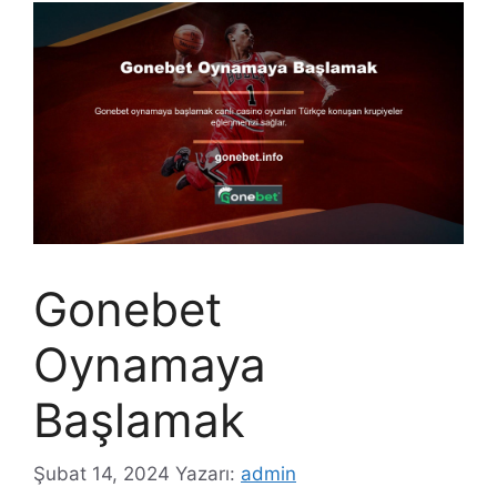
Gonebet
Oynamaya
Başlamak
Şubat 14, 2024
Yazarı:
admin