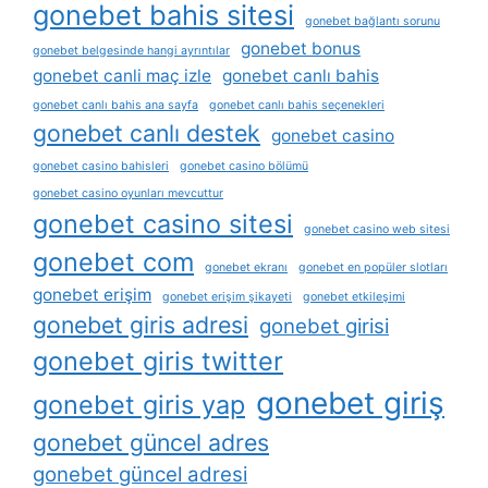
gonebet bahis sitesi
gonebet bağlantı sorunu
gonebet bonus
gonebet belgesinde hangi ayrıntılar
gonebet canli maç izle
gonebet canlı bahis
gonebet canlı bahis ana sayfa
gonebet canlı bahis seçenekleri
gonebet canlı destek
gonebet casino
gonebet casino bahisleri
gonebet casino bölümü
gonebet casino oyunları mevcuttur
gonebet casino sitesi
gonebet casino web sitesi
gonebet com
gonebet ekranı
gonebet en popüler slotları
gonebet erişim
gonebet erişim şikayeti
gonebet etkileşimi
gonebet giris adresi
gonebet girisi
gonebet giris twitter
gonebet giriş
gonebet giris yap
gonebet güncel adres
gonebet güncel adresi