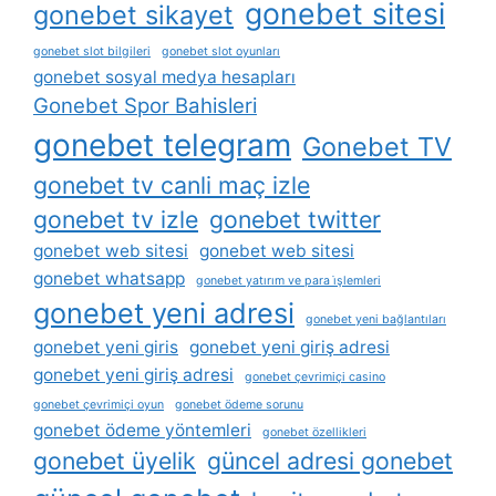
gonebet sitesi
gonebet sikayet
gonebet slot bilgileri
gonebet slot oyunları
gonebet sosyal medya hesapları
Gonebet Spor Bahisleri
gonebet telegram
Gonebet TV
gonebet tv canli maç izle
gonebet tv izle
gonebet twitter
gonebet web sitesi
gonebet web sitesi
gonebet whatsapp
gonebet yatırım ve para i̇şlemleri
gonebet yeni adresi
gonebet yeni bağlantıları
gonebet yeni giris
gonebet yeni giriş adresi
gonebet yeni giriş adresi
gonebet çevrimiçi casino
gonebet çevrimiçi oyun
gonebet ödeme sorunu
gonebet ödeme yöntemleri
gonebet özellikleri
gonebet üyelik
güncel adresi gonebet