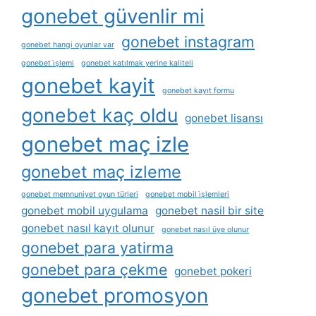
gonebet güvenlir mi
gonebet instagram
gonebet hangi oyunlar var
gonebet i̇şlemi
gonebet katılmak yerine kaliteli
gonebet kayit
gonebet kayıt formu
gonebet kaç oldu
gonebet lisansı
gonebet maç izle
gonebet maç izleme
gonebet memnuniyet oyun türleri
gonebet mobil i̇şlemleri
gonebet mobil uygulama
gonebet nasil bir site
gonebet nasıl kayıt olunur
gonebet nasıl üye olunur
gonebet para yatirma
gonebet para çekme
gonebet pokeri
gonebet promosyon