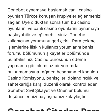
Gonebet oynamaya başlamak canlı casino
oyunları Türkçe konuşan krupiyeler eğlenmenizi
sağlar. Üye olduktan sonra tüm bu casino
oyunlarını ve canlı casino oyunlarını oynamaya
başlayabilir ve eğlenebilirsiniz. Gonebet
kullanıcının yorumunu geri çekti. Para çekme
işlemlerine ilişkin kullanıcı yorumlarını bahis
forumu bölümünün şikâyetler bölümünde
bulabilirsiniz. Casino bürosunun ödeme
yapmama gibi olumsuz bir yorumda
bulunmamasına rağmen hesabıma el konuldu.
Casino Komisyonu, bahisçileri dolandırıcılık ve
sahtekarlığa karşı düzenli olarak kontrol eder.
Gonebet Sivil Şikâyet ve Öneriler bölümü
düşüncelerinizi paylaşmanızı kolaylaştırır.