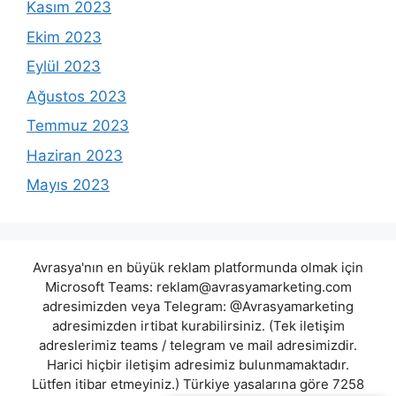
Kasım 2023
Ekim 2023
Eylül 2023
Ağustos 2023
Temmuz 2023
Haziran 2023
Mayıs 2023
Avrasya'nın en büyük reklam platformunda olmak için
Microsoft Teams:
reklam@avrasyamarketing.com
adresimizden veya Telegram: @Avrasyamarketing
adresimizden irtibat kurabilirsiniz. (Tek iletişim
adreslerimiz teams / telegram ve mail adresimizdir.
Harici hiçbir iletişim adresimiz bulunmamaktadır.
Lütfen itibar etmeyiniz.) Türkiye yasalarına göre 7258