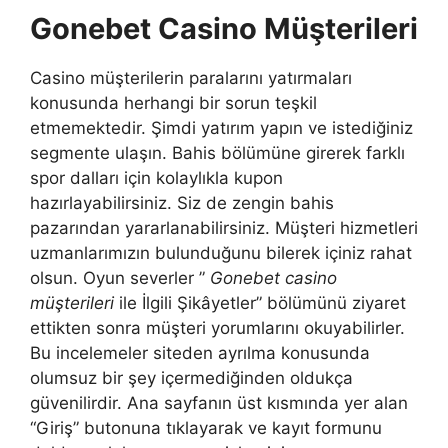
Gonebet Casino Müşterileri
Casino müşterilerin paralarını yatırmaları
konusunda herhangi bir sorun teşkil
etmemektedir. Şimdi yatırım yapın ve istediğiniz
segmente ulaşın. Bahis bölümüne girerek farklı
spor dalları için kolaylıkla kupon
hazırlayabilirsiniz. Siz de zengin bahis
pazarından yararlanabilirsiniz. Müşteri hizmetleri
uzmanlarımızın bulunduğunu bilerek içiniz rahat
olsun. Oyun severler ”
Gonebet casino
müşterileri
ile İlgili Şikâyetler” bölümünü ziyaret
ettikten sonra müşteri yorumlarını okuyabilirler.
Bu incelemeler siteden ayrılma konusunda
olumsuz bir şey içermediğinden oldukça
güvenilirdir. Ana sayfanın üst kısmında yer alan
“Giriş” butonuna tıklayarak ve kayıt formunu