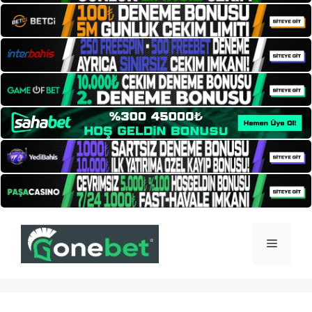
İçeriğe
atla
Menü