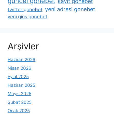
güncel gonebet
kayit gonebet
yeni adresi gonebet
twitter gonebet
yeni giris gonebet
Arşivler
Haziran 2026
Nisan 2026
Eylül 2025
Haziran 2025
Mayıs 2025
Şubat 2025
Ocak 2025