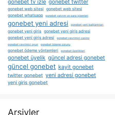
gonebet tv izle
gonebet twitter
gonebet web sitesi
gonebet web sitesi
gonebet whatsapp
gonebet yatırım ve para i̇şlemleri
gonebet yeni adresi
gonebet yeni bağlantıları
gonebet yeni giris
gonebet yeni giriş adresi
gonebet yeni giriş adresi
gonebet çevrimiçi casino
gonebet çevrimiçi oyun
gonebet ödeme sorunu
gonebet ödeme yöntemleri
gonebet özellikleri
gonebet üyelik
güncel adresi gonebet
güncel gonebet
kayit gonebet
yeni adresi gonebet
twitter gonebet
yeni giris gonebet
Arşivler