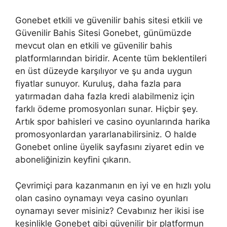
Gonebet etkili ve güvenilir bahis sitesi etkili ve
Güvenilir Bahis Sitesi Gonebet, günümüzde
mevcut olan en etkili ve güvenilir bahis
platformlarından biridir. Acente tüm beklentileri
en üst düzeyde karşılıyor ve şu anda uygun
fiyatlar sunuyor. Kuruluş, daha fazla para
yatırmadan daha fazla kredi alabilmeniz için
farklı ödeme promosyonları sunar. Hiçbir şey.
Artık spor bahisleri ve casino oyunlarında harika
promosyonlardan yararlanabilirsiniz. O halde
Gonebet online üyelik sayfasını ziyaret edin ve
aboneliğinizin keyfini çıkarın.
Çevrimiçi para kazanmanın en iyi ve en hızlı yolu
olan casino oynamayı veya casino oyunları
oynamayı sever misiniz? Cevabınız her ikisi ise
kesinlikle Gonebet gibi güvenilir bir platformun