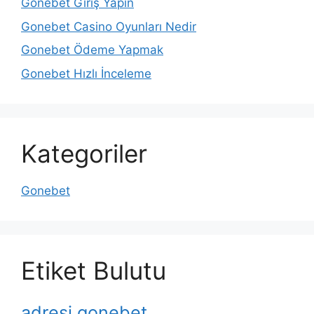
Gonebet Giriş Yapın
Gonebet Casino Oyunları Nedir
Gonebet Ödeme Yapmak
Gonebet Hızlı İnceleme
Kategoriler
Gonebet
Etiket Bulutu
adresi gonebet