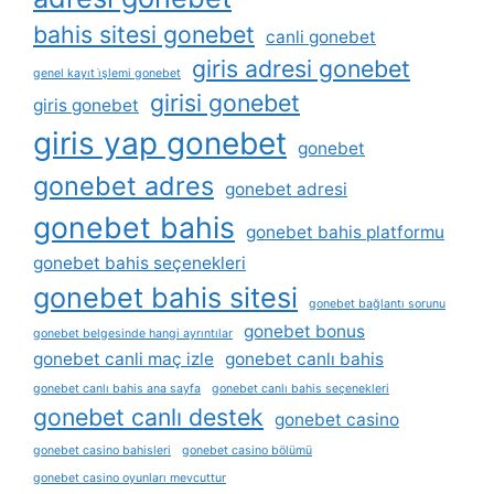
bahis sitesi gonebet
canli gonebet
giris adresi gonebet
genel kayıt i̇şlemi gonebet
girisi gonebet
giris gonebet
giris yap gonebet
gonebet
gonebet adres
gonebet adresi
gonebet bahis
gonebet bahis platformu
gonebet bahis seçenekleri
gonebet bahis sitesi
gonebet bağlantı sorunu
gonebet bonus
gonebet belgesinde hangi ayrıntılar
gonebet canli maç izle
gonebet canlı bahis
gonebet canlı bahis ana sayfa
gonebet canlı bahis seçenekleri
gonebet canlı destek
gonebet casino
gonebet casino bahisleri
gonebet casino bölümü
gonebet casino oyunları mevcuttur