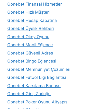
Gonebet Finansal Hizmetler
Gonebet Hızlı Müşteri
Gonebet Hesap Kapatma
Gonebet Üyelik Rehberi
Gonebet Okey Oyunu
Gonebet Mobil Eğlence
Gonebet Güvenli Adres
Gonebet Bingo Eğlencesi
Gonebet Memnuniyet Çözümleri
Gonebet Futbol Ligi Bağlantısı
Gonebet Karşılama Bonusu
Gonebet Giriş Zorluğu
Gonebet Poker Oyunu Altyapısı