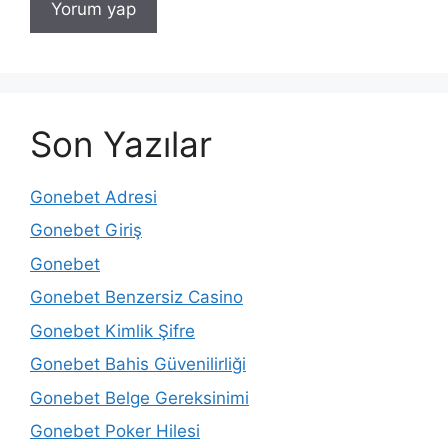
Son Yazılar
Gonebet Adresi
Gonebet Giriş
Gonebet
Gonebet Benzersiz Casino
Gonebet Kimlik Şifre
Gonebet Bahis Güvenilirliği
Gonebet Belge Gereksinimi
Gonebet Poker Hilesi