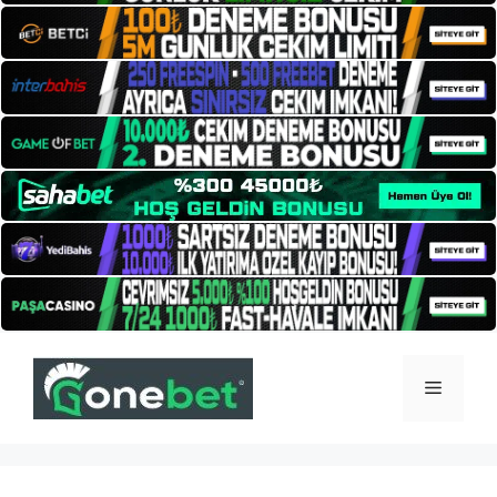
İçeriğe
atla
Menü