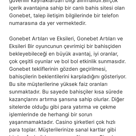
güvenilir kaynaklardan bilgi alınmalıdır.Birçok
içerik avantajına sahip bir canlı bahis sitesi olan
Gonebet, talep iletişim bilgilerinde bir telefon
numarasına da yer vermektedir.
Gonebet Artıları ve Eksileri, Gonebet Artıları ve
Eksileri Bir oyuncunun çevrimiçi bir bahisçiden
bekleyebileceği en büyük avantaj, iyi oranlar,
çok çeşitli oyunlar ve bol bol etkinlik sunmasıdır.
Gonebet tekliflerinin gözden geçirilmesi,
bahisçilerin beklentilerini karşıladığını gösteriyor.
Bu site müşterilerine yüksek faiz oranları
sunmaktadır. Bu sayede bahisçiler kısa sürede
kazançlarını artırma şansına sahip olurlar. Diğer
sitelerde olduğu gibi para yatırma ve çekme
işlemlerinde de herhangi bir sorun
yaşanmamaktadır. Casino şirketleri çok hızlı
para toplar. Müşterilerinize sanal kartlar gibi