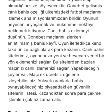
olmadığını size söyleyecektir. Gonebet gelişmiş
canlı bahis özelliği ülkemizdeki futbol maçlarını
izlemek ana misyonlarımızdan biridir. Oyunun
heyecanını yaşamak ve mükemmel noktayı
beklemek istiyoruz. Canlı bahis eklemeyi
düşünün. Gonebet maçlarını izlerken
anlatılmamış bahis keyfi. Oyun ilerledikçe kendi
takdirinize bağlı olarak para kazanın. Canlı bahis
sitelerimiz, oyununuza yeni ve heyecan verici bir
yön eklemenizi sağlar. Bu sitelerden bazıları
maçınızı canlı izlemenizi sağlar. Yapabileceğin
şeyler var. Maçı ek ücretsiz öğelerle
izleyebilirsiniz. Yüksek oranlarla bahis
oynayabileceğiniz piyasadaki en güvenilir
sitelerin listesi. Kazandıktan sonra para çekme
işlemleri çok az zaman alır.