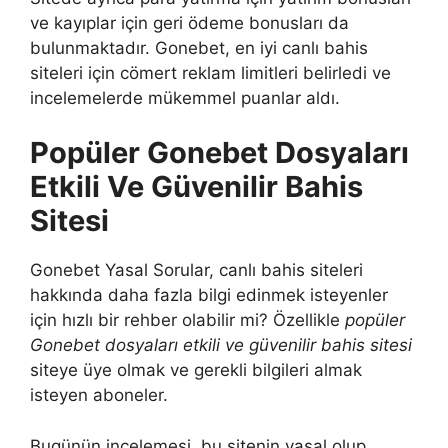
ve kayıplar için geri ödeme bonusları da
bulunmaktadır. Gonebet, en iyi canlı bahis
siteleri için cömert reklam limitleri belirledi ve
incelemelerde mükemmel puanlar aldı.
Popüler Gonebet Dosyaları
Etkili Ve Güvenilir Bahis
Sitesi
Gonebet Yasal Sorular, canlı bahis siteleri
hakkında daha fazla bilgi edinmek isteyenler
için hızlı bir rehber olabilir mi? Özellikle
popüler
Gonebet dosyaları etkili ve güvenilir bahis sitesi
siteye üye olmak ve gerekli bilgileri almak
isteyen aboneler.
Bugünün incelemesi, bu sitenin yasal olup