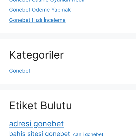
Gonebet Ödeme Yapmak
Gonebet Hızlı İnceleme
Kategoriler
Gonebet
Etiket Bulutu
adresi gonebet
bahis sitesi gonebet
canli gonebet