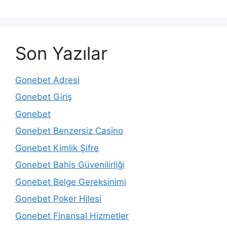
Son Yazılar
Gonebet Adresi
Gonebet Giriş
Gonebet
Gonebet Benzersiz Casino
Gonebet Kimlik Şifre
Gonebet Bahis Güvenilirliği
Gonebet Belge Gereksinimi
Gonebet Poker Hilesi
Gonebet Finansal Hizmetler