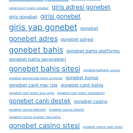
giris adresi gonebet
genel kayıt i̇şlemi gonebet
girisi gonebet
giris gonebet
giris yap gonebet
gonebet
gonebet adres
gonebet adresi
gonebet bahis
gonebet bahis platformu
gonebet bahis seçenekleri
gonebet bahis sitesi
gonebet bağlantı sorunu
gonebet bonus
gonebet belgesinde hangi ayrıntılar
gonebet canli maç izle
gonebet canlı bahis
gonebet canlı bahis ana sayfa
gonebet canlı bahis seçenekleri
gonebet canlı destek
gonebet casino
gonebet casino bahisleri
gonebet casino bölümü
gonebet casino oyunları mevcuttur
gonebet casino sitesi
gonebet casino web sitesi