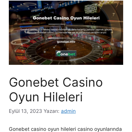
Gonebet Casino
Oyun Hileleri
Eylül 13, 2023
Yazarı:
admin
Gonebet casino oyun hileleri casino oyunlarında