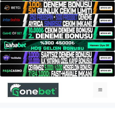
İçeriğe
atla
Menü