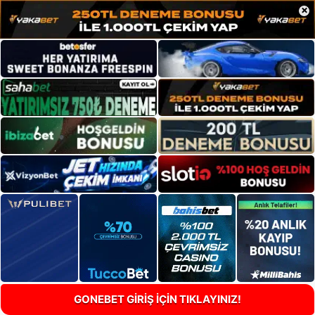
×
GONEBET GİRİŞ İÇİN TIKLAYINIZ!