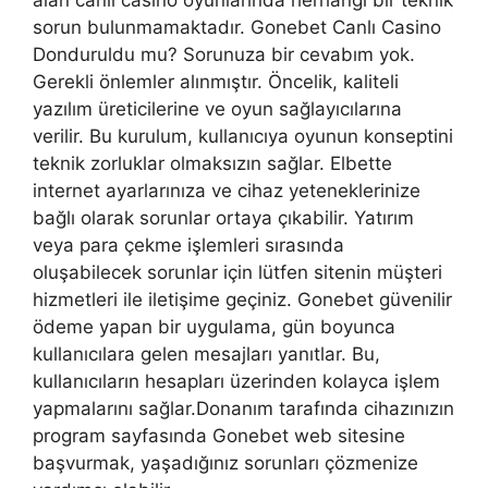
alan canlı casino oyunlarında herhangi bir teknik
sorun bulunmamaktadır. Gonebet Canlı Casino
Donduruldu mu? Sorunuza bir cevabım yok.
Gerekli önlemler alınmıştır. Öncelik, kaliteli
yazılım üreticilerine ve oyun sağlayıcılarına
verilir. Bu kurulum, kullanıcıya oyunun konseptini
teknik zorluklar olmaksızın sağlar. Elbette
internet ayarlarınıza ve cihaz yeteneklerinize
bağlı olarak sorunlar ortaya çıkabilir. Yatırım
veya para çekme işlemleri sırasında
oluşabilecek sorunlar için lütfen sitenin müşteri
hizmetleri ile iletişime geçiniz. Gonebet güvenilir
ödeme yapan bir uygulama, gün boyunca
kullanıcılara gelen mesajları yanıtlar. Bu,
kullanıcıların hesapları üzerinden kolayca işlem
yapmalarını sağlar.Donanım tarafında cihazınızın
program sayfasında Gonebet web sitesine
başvurmak, yaşadığınız sorunları çözmenize