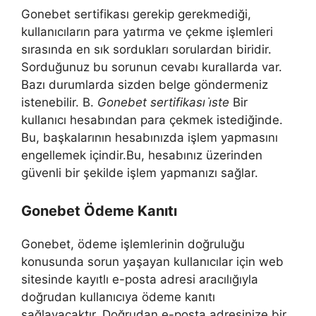
Gonebet sertifikası gerekip gerekmediği,
kullanıcıların para yatırma ve çekme işlemleri
sırasında en sık sordukları sorulardan biridir.
Sorduğunuz bu sorunun cevabı kurallarda var.
Bazı durumlarda sizden belge göndermeniz
istenebilir. B.
Gonebet sertifikası i̇ste
Bir
kullanıcı hesabından para çekmek istediğinde.
Bu, başkalarının hesabınızda işlem yapmasını
engellemek içindir.Bu, hesabınız üzerinden
güvenli bir şekilde işlem yapmanızı sağlar.
Gonebet Ödeme Kanıtı
Gonebet, ödeme işlemlerinin doğruluğu
konusunda sorun yaşayan kullanıcılar için web
sitesinde kayıtlı e-posta adresi aracılığıyla
doğrudan kullanıcıya ödeme kanıtı
sağlayacaktır. Doğrudan e-posta adresinize bir