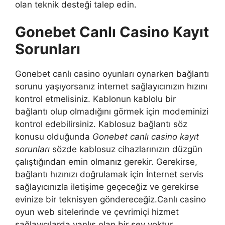
olan teknik desteği talep edin.
Gonebet Canlı Casino Kayıt
Sorunları
Gonebet canlı casino oyunları oynarken bağlantı
sorunu yaşıyorsanız internet sağlayıcınızın hızını
kontrol etmelisiniz. Kablonun kablolu bir
bağlantı olup olmadığını görmek için modeminizi
kontrol edebilirsiniz. Kablosuz bağlantı söz
konusu olduğunda
Gonebet canlı casino kayıt
sorunları
sözde kablosuz cihazlarınızın düzgün
çalıştığından emin olmanız gerekir. Gerekirse,
bağlantı hızınızı doğrulamak için İnternet servis
sağlayıcınızla iletişime geçeceğiz ve gerekirse
evinize bir teknisyen göndereceğiz.Canlı casino
oyun web sitelerinde ve çevrimiçi hizmet
sağlayıcılarda yanlış olan bir şey yoktur.