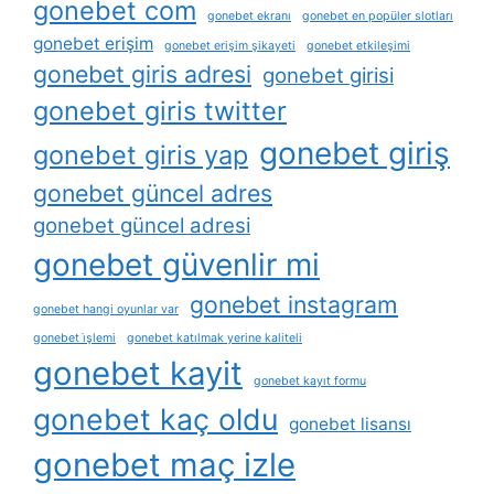
gonebet com
gonebet ekranı
gonebet en popüler slotları
gonebet erişim
gonebet erişim şikayeti
gonebet etkileşimi
gonebet giris adresi
gonebet girisi
gonebet giris twitter
gonebet giriş
gonebet giris yap
gonebet güncel adres
gonebet güncel adresi
gonebet güvenlir mi
gonebet instagram
gonebet hangi oyunlar var
gonebet i̇şlemi
gonebet katılmak yerine kaliteli
gonebet kayit
gonebet kayıt formu
gonebet kaç oldu
gonebet lisansı
gonebet maç izle