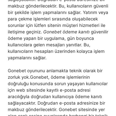
makbuz gönderilecektir. Bu, kullanıcıların güvenli
bir şekilde işlem yapmalarını sağlar. Yatırım veya
para çekme işlemleri sırasında oluşabilecek
sorunlar için lütfen sitenin müşteri hizmetleri ile
iletişime geçiniz.
Gonebet ödeme kanıtı
güvenilir
ödeme yapan bir uygulama, gün boyunca
kullanıcılara gelen mesajları yanıtlar. Bu,
kullanıcıların hesapları üzerinden kolayca işlem
yapmalarını sağlar.
Gonebet oyununu anlamakta teknik olarak bir
zorluk yok.Gonebet, ödeme işlemlerinin
doğruluğu konusunda sorun yaşayan kullanıcılar
için web sitesinde kayıtlı e-posta adresi
aracılığıyla doğrudan kullanıcıya ödeme kanıtı
sağlayacaktır. Doğrudan e-posta adresinize bir
makbuz gönderilecektir. Gonebet sitesinde yer