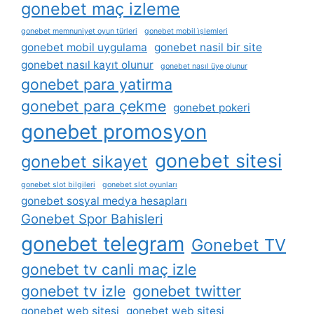
gonebet maç izleme
gonebet memnuniyet oyun türleri
gonebet mobil i̇şlemleri
gonebet mobil uygulama
gonebet nasil bir site
gonebet nasıl kayıt olunur
gonebet nasıl üye olunur
gonebet para yatirma
gonebet para çekme
gonebet pokeri
gonebet promosyon
gonebet sitesi
gonebet sikayet
gonebet slot bilgileri
gonebet slot oyunları
gonebet sosyal medya hesapları
Gonebet Spor Bahisleri
gonebet telegram
Gonebet TV
gonebet tv canli maç izle
gonebet tv izle
gonebet twitter
gonebet web sitesi
gonebet web sitesi