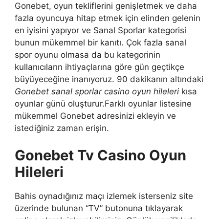
Gonebet, oyun tekliflerini genişletmek ve daha
fazla oyuncuya hitap etmek için elinden gelenin
en iyisini yapıyor ve Sanal Sporlar kategorisi
bunun mükemmel bir kanıtı. Çok fazla sanal
spor oyunu olmasa da bu kategorinin
kullanıcıların ihtiyaçlarına göre gün geçtikçe
büyüyeceğine inanıyoruz. 90 dakikanın altındaki
Gonebet sanal sporlar casino oyun hileleri
kısa
oyunlar günü oluşturur.Farklı oyunlar listesine
mükemmel Gonebet adresinizi ekleyin ve
istediğiniz zaman erişin.
Gonebet Tv Casino Oyun
Hileleri
Bahis oynadığınız maçı izlemek isterseniz site
üzerinde bulunan “TV” butonuna tıklayarak