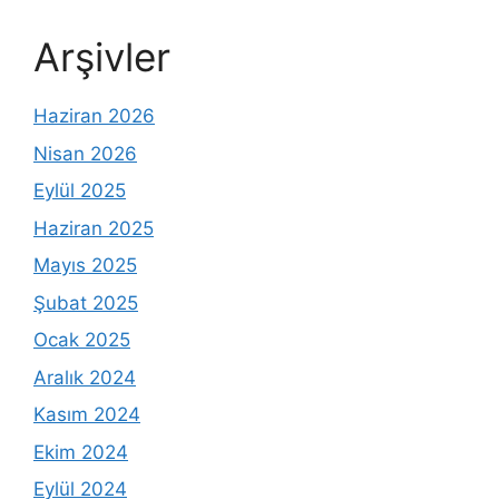
Arşivler
Haziran 2026
Nisan 2026
Eylül 2025
Haziran 2025
Mayıs 2025
Şubat 2025
Ocak 2025
Aralık 2024
Kasım 2024
Ekim 2024
Eylül 2024