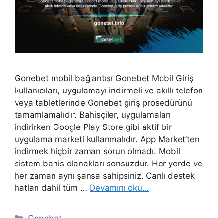
Gonebet mobil bağlantısı Gonebet Mobil Giriş
kullanıcıları, uygulamayı indirmeli ve akıllı telefon
veya tabletlerinde Gonebet giriş prosedürünü
tamamlamalıdır. Bahisçiler, uygulamaları
indirirken Google Play Store gibi aktif bir
uygulama marketi kullanmalıdır. App Market’ten
indirmek hiçbir zaman sorun olmadı. Mobil
sistem bahis olanakları sonsuzdur. Her yerde ve
her zaman aynı şansa sahipsiniz. Canlı destek
hatları dahil tüm …
Devamını oku…
Kategoriler