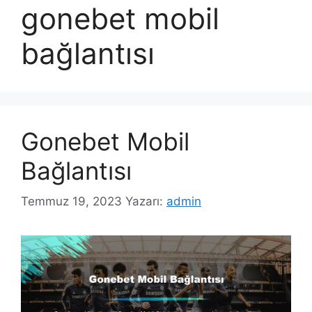
gonebet mobil
bağlantısı
Gonebet Mobil
Bağlantısı
Temmuz 19, 2023
Yazarı:
admin