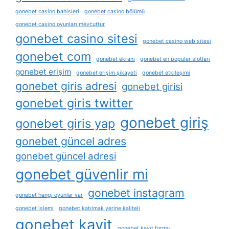
gonebet casino bahisleri
gonebet casino bölümü
gonebet casino oyunları mevcuttur
gonebet casino sitesi
gonebet casino web sitesi
gonebet com
gonebet ekranı
gonebet en popüler slotları
gonebet erişim
gonebet erişim şikayeti
gonebet etkileşimi
gonebet giris adresi
gonebet girisi
gonebet giris twitter
gonebet giriş
gonebet giris yap
gonebet güncel adres
gonebet güncel adresi
gonebet güvenlir mi
gonebet instagram
gonebet hangi oyunlar var
gonebet i̇şlemi
gonebet katılmak yerine kaliteli
gonebet kayit
gonebet kayıt formu