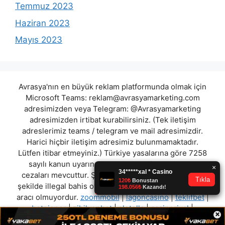
Temmuz 2023
Haziran 2023
Mayıs 2023
Avrasya'nın en büyük reklam platformunda olmak için
Microsoft Teams:
reklam@avrasyamarketing.com
adresimizden veya Telegram: @Avrasyamarketing
adresimizden irtibat kurabilirsiniz. (Tek iletişim
adreslerimiz teams / telegram ve mail adresimizdir.
Harici hiçbir iletişim adresimiz bulunmamaktadır.
Lütfen itibar etmeyiniz.) Türkiye yasalarına göre 7258
sayılı kanun uyarınca yasa dışı bahis oynamanın
cezaları mevcuttur. Şu an bulunduğunuz site hiç bir
şekilde illegal bahis oyunları oynatmıyor ve oynamaya
aracı olmuyordur.
zoommobil
|
lagoncasino
|
teklifbet
|
betpioner
|
zibilyonbet
|
slotella
|
casinoriyal
|
×
harikabet