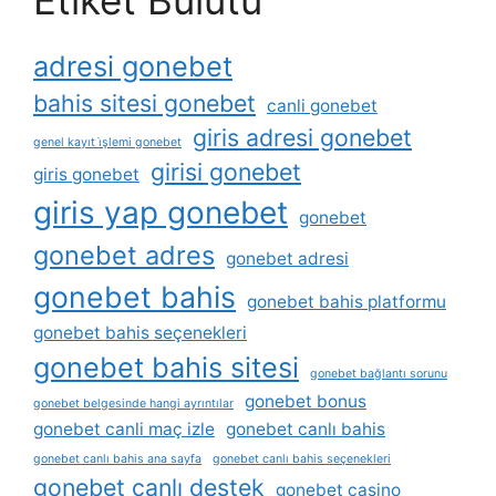
Etiket Bulutu
adresi gonebet
bahis sitesi gonebet
canli gonebet
giris adresi gonebet
genel kayıt i̇şlemi gonebet
girisi gonebet
giris gonebet
giris yap gonebet
gonebet
gonebet adres
gonebet adresi
gonebet bahis
gonebet bahis platformu
gonebet bahis seçenekleri
gonebet bahis sitesi
gonebet bağlantı sorunu
gonebet bonus
gonebet belgesinde hangi ayrıntılar
gonebet canli maç izle
gonebet canlı bahis
gonebet canlı bahis ana sayfa
gonebet canlı bahis seçenekleri
gonebet canlı destek
gonebet casino