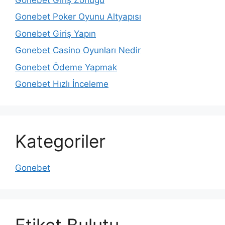
Gonebet Poker Oyunu Altyapısı
Gonebet Giriş Yapın
Gonebet Casino Oyunları Nedir
Gonebet Ödeme Yapmak
Gonebet Hızlı İnceleme
Kategoriler
Gonebet