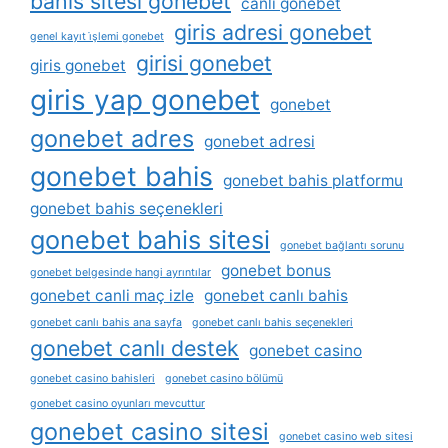
bahis sitesi gonebet
canli gonebet
giris adresi gonebet
genel kayıt i̇şlemi gonebet
girisi gonebet
giris gonebet
giris yap gonebet
gonebet
gonebet adres
gonebet adresi
gonebet bahis
gonebet bahis platformu
gonebet bahis seçenekleri
gonebet bahis sitesi
gonebet bağlantı sorunu
gonebet bonus
gonebet belgesinde hangi ayrıntılar
gonebet canli maç izle
gonebet canlı bahis
gonebet canlı bahis ana sayfa
gonebet canlı bahis seçenekleri
gonebet canlı destek
gonebet casino
gonebet casino bahisleri
gonebet casino bölümü
gonebet casino oyunları mevcuttur
gonebet casino sitesi
gonebet casino web sitesi