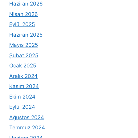
Haziran 2026
Nisan 2026
Eylül 2025
Haziran 2025
Mayıs 2025
Şubat 2025
Ocak 2025
Aralık 2024
Kasım 2024
Ekim 2024
Eylül 2024
Ağustos 2024
Temmuz 2024
Haziran 2024