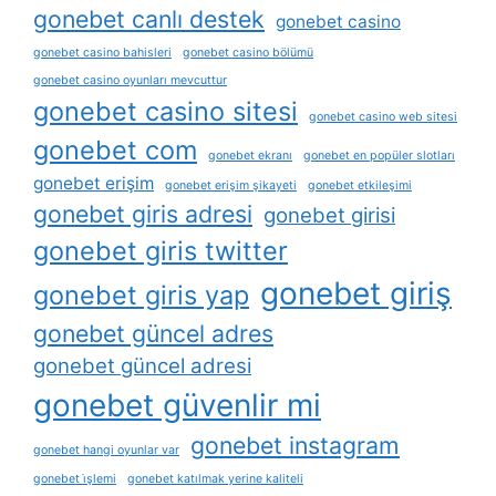
gonebet canlı destek
gonebet casino
gonebet casino bahisleri
gonebet casino bölümü
gonebet casino oyunları mevcuttur
gonebet casino sitesi
gonebet casino web sitesi
gonebet com
gonebet ekranı
gonebet en popüler slotları
gonebet erişim
gonebet erişim şikayeti
gonebet etkileşimi
gonebet giris adresi
gonebet girisi
gonebet giris twitter
gonebet giriş
gonebet giris yap
gonebet güncel adres
gonebet güncel adresi
gonebet güvenlir mi
gonebet instagram
gonebet hangi oyunlar var
gonebet i̇şlemi
gonebet katılmak yerine kaliteli