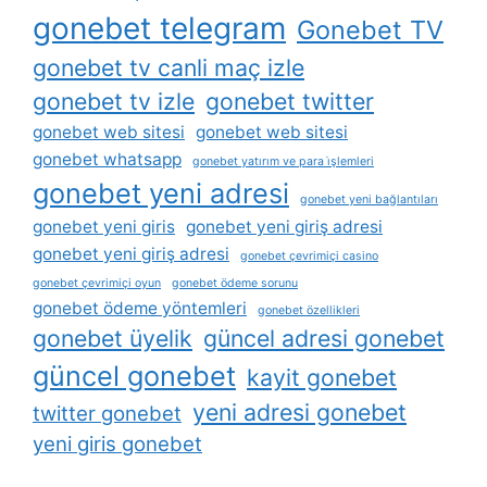
gonebet telegram
Gonebet TV
gonebet tv canli maç izle
gonebet tv izle
gonebet twitter
gonebet web sitesi
gonebet web sitesi
gonebet whatsapp
gonebet yatırım ve para i̇şlemleri
gonebet yeni adresi
gonebet yeni bağlantıları
gonebet yeni giris
gonebet yeni giriş adresi
gonebet yeni giriş adresi
gonebet çevrimiçi casino
gonebet çevrimiçi oyun
gonebet ödeme sorunu
gonebet ödeme yöntemleri
gonebet özellikleri
gonebet üyelik
güncel adresi gonebet
güncel gonebet
kayit gonebet
yeni adresi gonebet
twitter gonebet
yeni giris gonebet