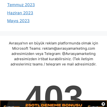
Temmuz 2023
Haziran 2023
Mayıs 2023
Avrasya'nın en büyük reklam platformunda olmak için
Microsoft Teams:
reklam@avrasyamarketing.com
adresimizden veya Telegram: @Avrasyamarketing
adresimizden irtibat kurabilirsiniz. (Tek iletişim
adreslerimiz teams / telegram ve mail adresimizdir.
Harici hiçbir iletişim adresimiz bulunmamaktadır.
Lütfen itibar etmeyiniz.) Türkiye yasalarına göre 7258
sayılı kanun uyarınca yasa dışı bahis oynamanın
cezaları mevcuttur. Şu an bulunduğunuz site hiç bir
şekilde illegal bahis oyunları oynatmıyor ve oynamaya
aracı olmuyordur.
zoommobil
|
lagoncasino
|
teklifbet
|
betpioner
|
zibilyonbet
|
slotella
|
casinoriyal
|
×
harikabet