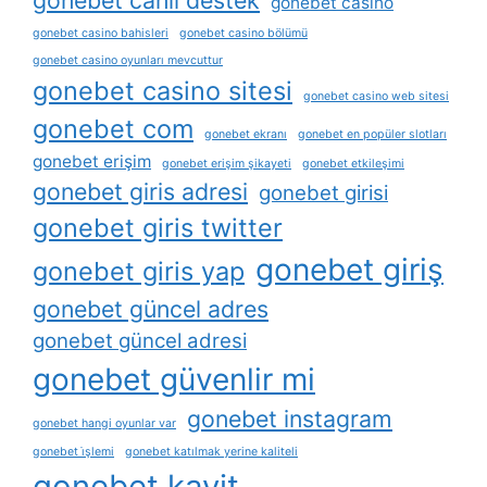
gonebet canlı destek
gonebet casino
gonebet casino bahisleri
gonebet casino bölümü
gonebet casino oyunları mevcuttur
gonebet casino sitesi
gonebet casino web sitesi
gonebet com
gonebet ekranı
gonebet en popüler slotları
gonebet erişim
gonebet erişim şikayeti
gonebet etkileşimi
gonebet giris adresi
gonebet girisi
gonebet giris twitter
gonebet giriş
gonebet giris yap
gonebet güncel adres
gonebet güncel adresi
gonebet güvenlir mi
gonebet instagram
gonebet hangi oyunlar var
gonebet i̇şlemi
gonebet katılmak yerine kaliteli
gonebet kayit