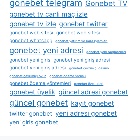
gonebet telegram
Gonebet TV
gonebet tv canli maç izle
gonebet tv izle
gonebet twitter
gonebet web sitesi
gonebet web sitesi
gonebet whatsapp
gonebet yatırım ve para i̇şlemleri
gonebet yeni adresi
gonebet yeni bağlantıları
gonebet yeni giris
gonebet yeni giriş adresi
gonebet yeni giriş adresi
gonebet çevrimiçi casino
gonebet çevrimiçi oyun
gonebet ödeme sorunu
gonebet ödeme yöntemleri
gonebet özellikleri
gonebet üyelik
güncel adresi gonebet
güncel gonebet
kayit gonebet
yeni adresi gonebet
twitter gonebet
yeni giris gonebet