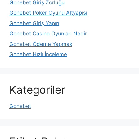
Gonebet Giriş Zorluğu
Gonebet Poker Oyunu Altyapısı
Gonebet Giriş Yapın
Gonebet Casino Oyunları Nedir
Gonebet Ödeme Yapmak
Gonebet Hızlı İnceleme
Kategoriler
Gonebet