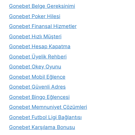
Gonebet Belge Gereksinimi
Gonebet Poker Hilesi
Gonebet Finansal Hizmetler
Gonebet Hızlı Müşteri
Gonebet Hesap Kapatma
Gonebet Üyelik Rehberi
Gonebet Okey Oyunu
Gonebet Mobil Eğlence
Gonebet Güvenli Adres
Gonebet Bingo Eğlencesi
Gonebet Memnuniyet Çözümleri
Gonebet Futbol Ligi Bağlantısı
Gonebet Karşılama Bonusu