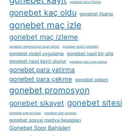
gonebet kayıt formu
gonebet kaç oldu
gonebet lisansı
gonebet maç izle
gonebet maç izleme
gonebet memnuniyet oyun türleri
gonebet mobil i̇şlemleri
gonebet mobil uygulama
gonebet nasil bir site
gonebet nasıl kayıt olunur
gonebet nasıl üye olunur
gonebet para yatirma
gonebet para çekme
gonebet pokeri
gonebet promosyon
gonebet sitesi
gonebet sikayet
gonebet slot bilgileri
gonebet slot oyunları
gonebet sosyal medya hesapları
Gonebet Spor Bahisleri