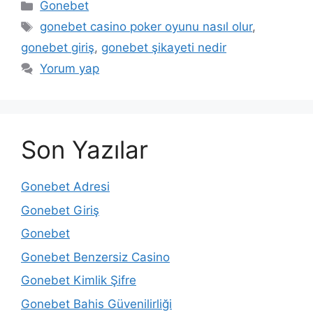
Kategoriler
Gonebet
Etiketler
gonebet casino poker oyunu nasıl olur
,
gonebet giriş
,
gonebet şikayeti nedir
Yorum yap
Son Yazılar
Gonebet Adresi
Gonebet Giriş
Gonebet
Gonebet Benzersiz Casino
Gonebet Kimlik Şifre
Gonebet Bahis Güvenilirliği