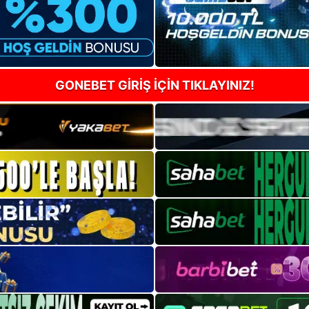
GONEBET GİRİŞ İÇİN TIKLAYINIZ!