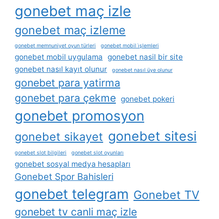
gonebet maç izle
gonebet maç izleme
gonebet memnuniyet oyun türleri
gonebet mobil i̇şlemleri
gonebet mobil uygulama
gonebet nasil bir site
gonebet nasıl kayıt olunur
gonebet nasıl üye olunur
gonebet para yatirma
gonebet para çekme
gonebet pokeri
gonebet promosyon
gonebet sitesi
gonebet sikayet
gonebet slot bilgileri
gonebet slot oyunları
gonebet sosyal medya hesapları
Gonebet Spor Bahisleri
gonebet telegram
Gonebet TV
gonebet tv canli maç izle