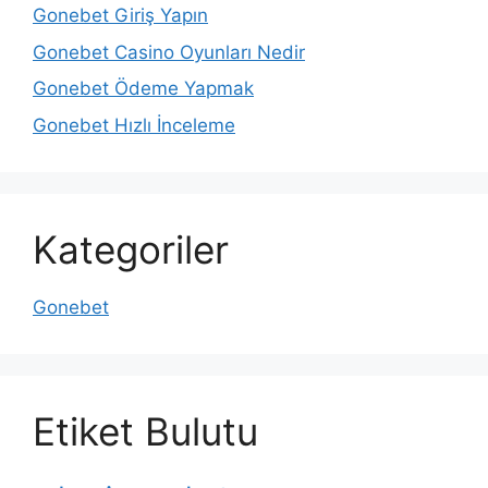
Gonebet Giriş Yapın
Gonebet Casino Oyunları Nedir
Gonebet Ödeme Yapmak
Gonebet Hızlı İnceleme
Kategoriler
Gonebet
Etiket Bulutu