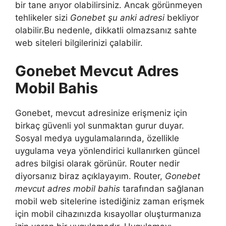
bir tane arıyor olabilirsiniz. Ancak görünmeyen
tehlikeler sizi
Gonebet şu anki adresi
bekliyor
olabilir.Bu nedenle, dikkatli olmazsanız sahte
web siteleri bilgilerinizi çalabilir.
Gonebet Mevcut Adres
Mobil Bahis
Gonebet, mevcut adresinize erişmeniz için
birkaç güvenli yol sunmaktan gurur duyar.
Sosyal medya uygulamalarında, özellikle
uygulama veya yönlendirici kullanırken güncel
adres bilgisi olarak görünür. Router nedir
diyorsanız biraz açıklayayım. Router,
Gonebet
mevcut adres mobil bahis
tarafından sağlanan
mobil web sitelerine istediğiniz zaman erişmek
için mobil cihazınızda kısayollar oluşturmanıza