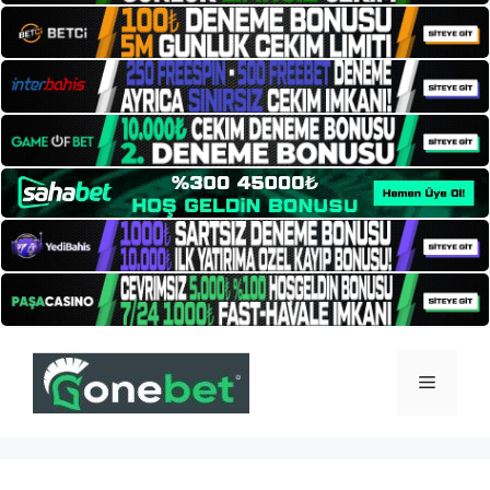
İçeriğe
atla
Menü