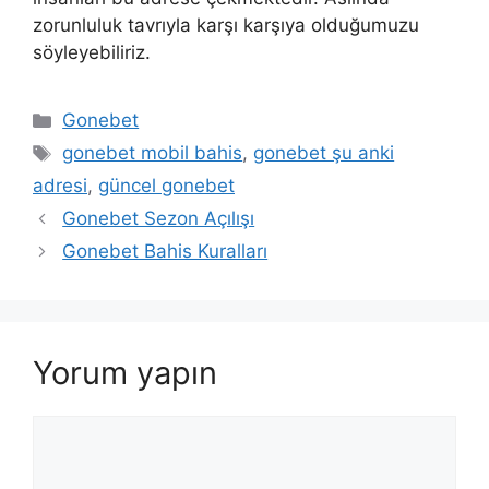
zorunluluk tavrıyla karşı karşıya olduğumuzu
söyleyebiliriz.
Kategoriler
Gonebet
Etiketler
gonebet mobil bahis
,
gonebet şu anki
adresi
,
güncel gonebet
Gonebet Sezon Açılışı
Gonebet Bahis Kuralları
Yorum yapın
Yorum