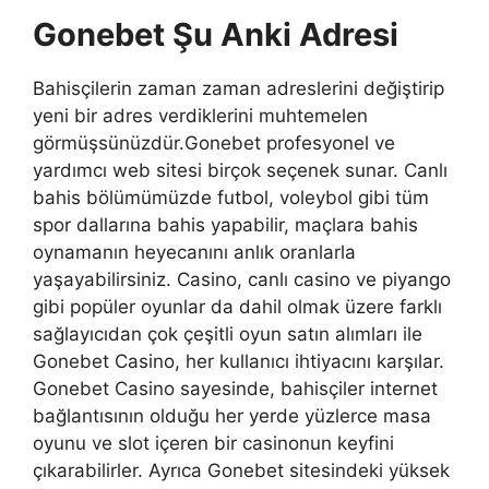
Gonebet Şu Anki Adresi
Bahisçilerin zaman zaman adreslerini değiştirip
yeni bir adres verdiklerini muhtemelen
görmüşsünüzdür.Gonebet profesyonel ve
yardımcı web sitesi birçok seçenek sunar. Canlı
bahis bölümümüzde futbol, ​​voleybol gibi tüm
spor dallarına bahis yapabilir, maçlara bahis
oynamanın heyecanını anlık oranlarla
yaşayabilirsiniz. Casino, canlı casino ve piyango
gibi popüler oyunlar da dahil olmak üzere farklı
sağlayıcıdan çok çeşitli oyun satın alımları ile
Gonebet Casino, her kullanıcı ihtiyacını karşılar.
Gonebet Casino sayesinde, bahisçiler internet
bağlantısının olduğu her yerde yüzlerce masa
oyunu ve slot içeren bir casinonun keyfini
çıkarabilirler. Ayrıca Gonebet sitesindeki yüksek