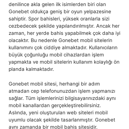
denilince akla gelen ilk isimlerden biri olan
Gonebet oldukça geniş bir oyun yelpazesine
sahiptir. Spor bahisleri, yüksek oranlarla sizi
cezbedecek şekilde yapılandırılmıştır. Ancak her
zaman, her yerde bahis yapabilmek çok daha iyi
olacaktır. Bu nedenle Gonebet mobil sitelerin
kullanımını çok ciddiye almaktadır. Kullanıcıların
büyük çoğunluğu mobil cihazlardan işlem
yapmakta ve mobil sitelerin kullanım kolaylığı ön
planda kalmaktadır.
Gonebet mobil sitesi, herhangi bir adım
atmadan cep telefonunuzdan işlem yapmanızı
sağlar. Tüm işlemlerinizi bilgisayarınızdaki aynı
mobil kanallardan gerçekleştirebilirsiniz.
Aslında, yeni oluşturulan web siteleri mobil
uyumlu olacak şekilde tasarlanmıştır. Gonebet
aynı zamanda bir mobil bahis sitesidir.