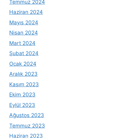
Temmuz 2024
Haziran 2024
Mayıs 2024
Nisan 2024
Mart 2024
Şubat 2024
Ocak 2024
Aralık 2023
Kasım 2023
Ekim 2023
Eylül 2023
Ağustos 2023
Temmuz 2023
Haziran 2023