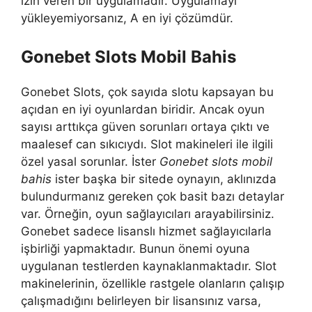
izin veren bir uygulamadır. Uygulamayı
yükleyemiyorsanız, A en iyi çözümdür.
Gonebet Slots Mobil Bahis
Gonebet Slots, çok sayıda slotu kapsayan bu
açıdan en iyi oyunlardan biridir. Ancak oyun
sayısı arttıkça güven sorunları ortaya çıktı ve
maalesef can sıkıcıydı. Slot makineleri ile ilgili
özel yasal sorunlar. İster
Gonebet slots mobil
bahis
ister başka bir sitede oynayın, aklınızda
bulundurmanız gereken çok basit bazı detaylar
var. Örneğin, oyun sağlayıcıları arayabilirsiniz.
Gonebet sadece lisanslı hizmet sağlayıcılarla
işbirliği yapmaktadır. Bunun önemi oyuna
uygulanan testlerden kaynaklanmaktadır. Slot
makinelerinin, özellikle rastgele olanların çalışıp
çalışmadığını belirleyen bir lisansınız varsa,