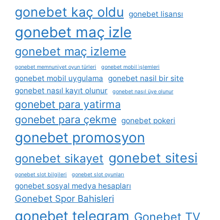
gonebet kaç oldu
gonebet lisansı
gonebet maç izle
gonebet maç izleme
gonebet memnuniyet oyun türleri
gonebet mobil i̇şlemleri
gonebet mobil uygulama
gonebet nasil bir site
gonebet nasıl kayıt olunur
gonebet nasıl üye olunur
gonebet para yatirma
gonebet para çekme
gonebet pokeri
gonebet promosyon
gonebet sitesi
gonebet sikayet
gonebet slot bilgileri
gonebet slot oyunları
gonebet sosyal medya hesapları
Gonebet Spor Bahisleri
gonebet telegram
Gonebet TV