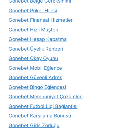
Gonebet Belge Gereksinimi
Gonebet Poker Hilesi
Gonebet Finansal Hizmetler
Gonebet Hızlı Müşteri
Gonebet Hesap Kapatma
Gonebet Üyelik Rehberi
Gonebet Okey Oyunu
Gonebet Mobil Eğlence
Gonebet Güvenli Adres
Gonebet Bingo Eğlencesi
Gonebet Memnuniyet Çözümleri
Gonebet Futbol Ligi Bağlantısı
Gonebet Karşılama Bonusu
Gonebet Giriş Zorluğu