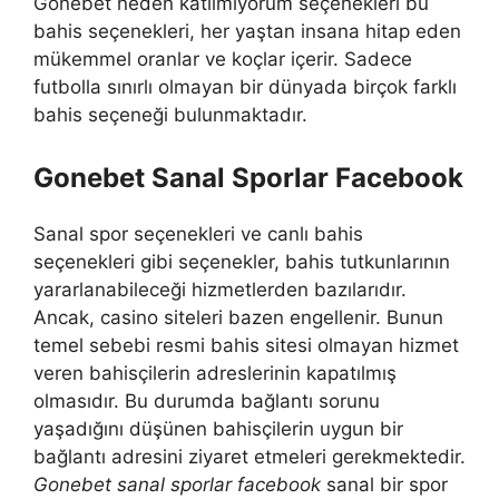
Gonebet neden katılmıyorum seçenekleri bu
bahis seçenekleri, her yaştan insana hitap eden
mükemmel oranlar ve koçlar içerir. Sadece
futbolla sınırlı olmayan bir dünyada birçok farklı
bahis seçeneği bulunmaktadır.
Gonebet Sanal Sporlar Facebook
Sanal spor seçenekleri ve canlı bahis
seçenekleri gibi seçenekler, bahis tutkunlarının
yararlanabileceği hizmetlerden bazılarıdır.
Ancak, casino siteleri bazen engellenir. Bunun
temel sebebi resmi bahis sitesi olmayan hizmet
veren bahisçilerin adreslerinin kapatılmış
olmasıdır. Bu durumda bağlantı sorunu
yaşadığını düşünen bahisçilerin uygun bir
bağlantı adresini ziyaret etmeleri gerekmektedir.
Gonebet sanal sporlar facebook
sanal bir spor