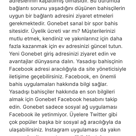
adreslerinin kapatılmış olmasıdır. Bu durumda
bağlantı sorunu yaşadığını düşünen bahisçilerin
uygun bir bağlantı adresini ziyaret etmeleri
gerekmektedir. Gonebet sanal bir spor bahis
sitesidir. Üyelik ücreti var mı? Müşterilerinizi
mutlu etmek, kendiniz ve yakınlarınız için daha
fazla kazanmak için ev adresinizi güncel tutun.
Yeni Gonebet giriş adresinizi ziyaret edin ve
avantajlar dünyasına dalın. Yasadışı bahisçinin
Facebook adresi aracılığıyla da site yöneticisiyle
iletişime geçebilirsiniz. Facebook, en önemli
bahis uygulamaları hakkında bilgi sağlar.
Yasadışı bahisçiler hakkında en son bilgileri
almak için Gonebet Facebook hesabını takip
edin. Gonebet sadece sosyal ağ uygulaması
Facebook ile yetinmiyor. Üyelere Twitter gibi
çok popüler başka bir sosyal ağ aracılığıyla da
ulaşabilirsiniz. Instagram uygulaması da yakın