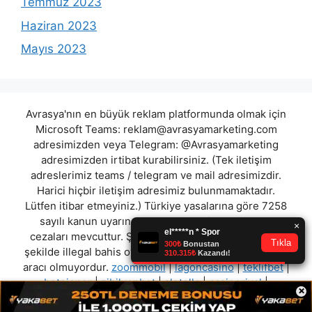
Temmuz 2023
Haziran 2023
Mayıs 2023
Avrasya'nın en büyük reklam platformunda olmak için
Microsoft Teams:
reklam@avrasyamarketing.com
adresimizden veya Telegram: @Avrasyamarketing
adresimizden irtibat kurabilirsiniz. (Tek iletişim
adreslerimiz teams / telegram ve mail adresimizdir.
Harici hiçbir iletişim adresimiz bulunmamaktadır.
Lütfen itibar etmeyiniz.) Türkiye yasalarına göre 7258
sayılı kanun uyarınca yasa dışı bahis oynamanın
cezaları mevcuttur. Şu an bulunduğunuz site hiç bir
şekilde illegal bahis oyunları oynatmıyor ve oynamaya
aracı olmuyordur.
zoommobil
|
lagoncasino
|
teklifbet
|
betpioner
|
zibilyonbet
|
slotella
|
casinoriyal
|
×
harikabet