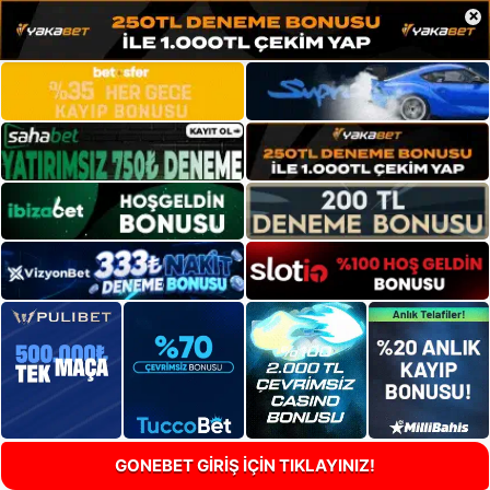
×
GONEBET GİRİŞ İÇİN TIKLAYINIZ!