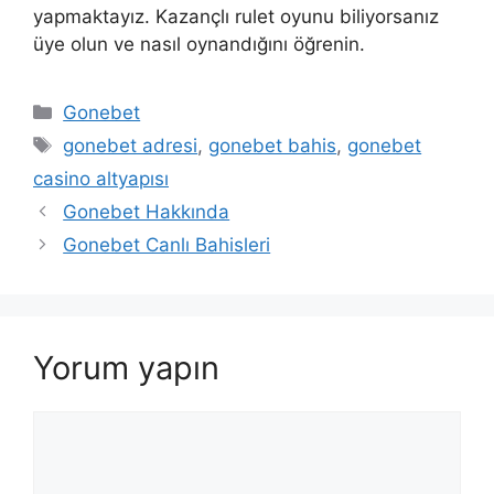
yapmaktayız. Kazançlı rulet oyunu biliyorsanız
üye olun ve nasıl oynandığını öğrenin.
Kategoriler
Gonebet
Etiketler
gonebet adresi
,
gonebet bahis
,
gonebet
casino altyapısı
Gonebet Hakkında
Gonebet Canlı Bahisleri
Yorum yapın
Yorum