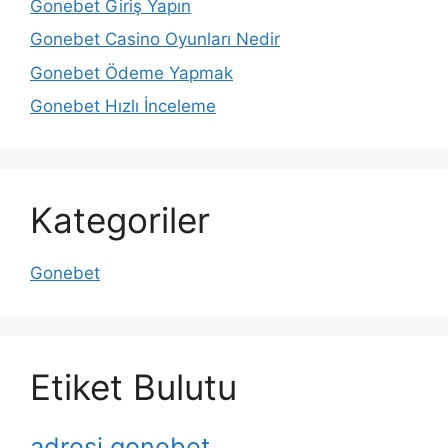
Gonebet Giriş Yapın
Gonebet Casino Oyunları Nedir
Gonebet Ödeme Yapmak
Gonebet Hızlı İnceleme
Kategoriler
Gonebet
Etiket Bulutu
adresi gonebet