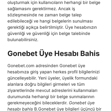
oluşturmak için kullanıcıların herhangi bir belge
sağlamasını gerektirmez. Ancak iş
sözleşmesinde ne zaman belge talep
edilebileceği ve hangi belgelerin sunulması
gerektiği açıkça belirtilmiştir. Üye hesabınızın
güvenliği ve güvenliği için belge talebinde
bulunabilirsiniz.
Gonebet Üye Hesabı Bahis
Gonebet.com adresinden Gonebet üye
hesabınıza giriş yapan herkes profil bilgilerinizi
güncelleyebilir. Yeni üyeler, üyelik formundaki
alanlara doğru bilgileri girmeleri ve tüm
ziyaretlerinde mevcut adreslerini kullanmaları
durumunda herhangi bir belge sunmalarının
gerekmeyeceğini bileceklerdir.
Gonebet üye
hesabı bahis
B.Gonebet üye bilgileri üçüncü bir