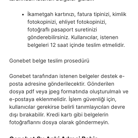
İkametgah kartınızı, fatura tipinizi, kimlik
fotokopinizi, ehliyet fotokopinizi,
fotoğraflı pasaport suretinizi
gönderebilirsiniz. Kullanıcılar, istenen
belgeleri 12 saat içinde teslim etmelidir.
Gonebet belge teslim prosedürü
Gonebet tarafından istenen belgeler destek e-
posta adresine gönderilecektir. Gönderilen
dosya pdf veya jpeg formatında oluşturulmalı ve
e-postaya eklenmelidir. İşlem güvenliği için,
kullanıcılar gerekirse belirli tanımlayıcıları devre
dışı bırakabilir. Kredi kartı gibi belgelerin
fotoğraflarını dosya olarak göndermeyin.