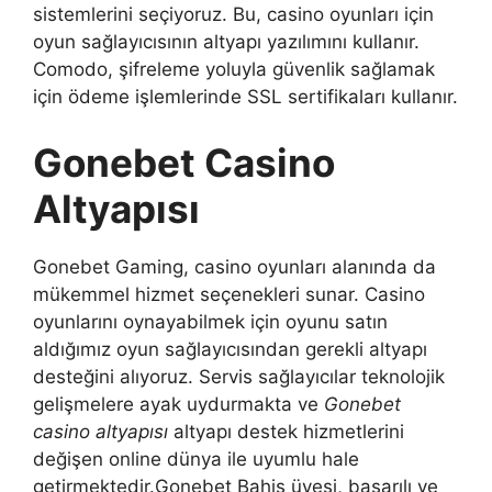
sistemlerini seçiyoruz. Bu, casino oyunları için
oyun sağlayıcısının altyapı yazılımını kullanır.
Comodo, şifreleme yoluyla güvenlik sağlamak
için ödeme işlemlerinde SSL sertifikaları kullanır.
Gonebet Casino
Altyapısı
Gonebet Gaming, casino oyunları alanında da
mükemmel hizmet seçenekleri sunar. Casino
oyunlarını oynayabilmek için oyunu satın
aldığımız oyun sağlayıcısından gerekli altyapı
desteğini alıyoruz. Servis sağlayıcılar teknolojik
gelişmelere ayak uydurmakta ve
Gonebet
casino altyapısı
altyapı destek hizmetlerini
değişen online dünya ile uyumlu hale
getirmektedir.Gonebet Bahis üyesi, başarılı ve