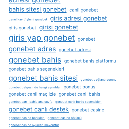
bahis sitesi gonebet
canli gonebet
giris adresi gonebet
genel kayıt i̇şlemi gonebet
girisi gonebet
giris gonebet
giris yap gonebet
gonebet
gonebet adres
gonebet adresi
gonebet bahis
gonebet bahis platformu
gonebet bahis seçenekleri
gonebet bahis sitesi
gonebet bağlantı sorunu
gonebet bonus
gonebet belgesinde hangi ayrıntılar
gonebet canli maç izle
gonebet canlı bahis
gonebet canlı bahis ana sayfa
gonebet canlı bahis seçenekleri
gonebet canlı destek
gonebet casino
gonebet casino bahisleri
gonebet casino bölümü
gonebet casino oyunları mevcuttur