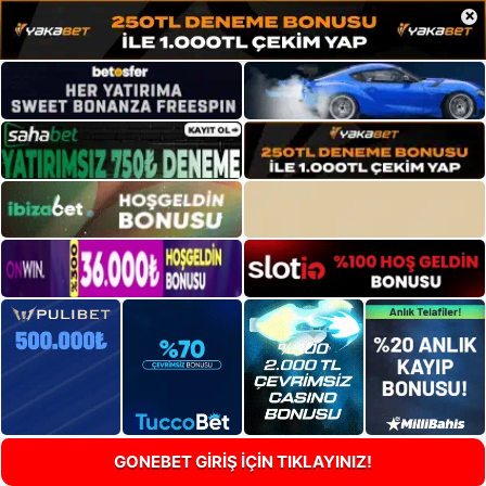
×
GONEBET GİRİŞ İÇİN TIKLAYINIZ!