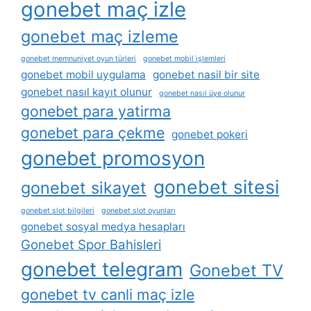
gonebet maç izle
gonebet maç izleme
gonebet memnuniyet oyun türleri
gonebet mobil i̇şlemleri
gonebet mobil uygulama
gonebet nasil bir site
gonebet nasıl kayıt olunur
gonebet nasıl üye olunur
gonebet para yatirma
gonebet para çekme
gonebet pokeri
gonebet promosyon
gonebet sitesi
gonebet sikayet
gonebet slot bilgileri
gonebet slot oyunları
gonebet sosyal medya hesapları
Gonebet Spor Bahisleri
gonebet telegram
Gonebet TV
gonebet tv canli maç izle