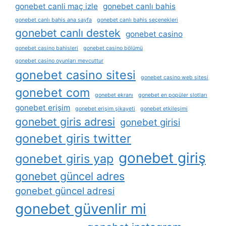
gonebet canli maç izle
gonebet canlı bahis
gonebet canlı bahis ana sayfa
gonebet canlı bahis seçenekleri
gonebet canlı destek
gonebet casino
gonebet casino bahisleri
gonebet casino bölümü
gonebet casino oyunları mevcuttur
gonebet casino sitesi
gonebet casino web sitesi
gonebet com
gonebet ekranı
gonebet en popüler slotları
gonebet erişim
gonebet erişim şikayeti
gonebet etkileşimi
gonebet giris adresi
gonebet girisi
gonebet giris twitter
gonebet giriş
gonebet giris yap
gonebet güncel adres
gonebet güncel adresi
gonebet güvenlir mi