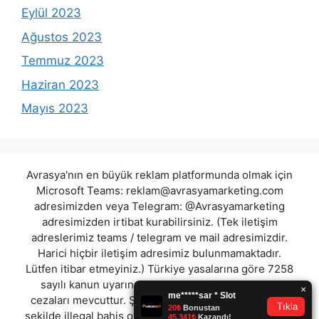
Eylül 2023
Ağustos 2023
Temmuz 2023
Haziran 2023
Mayıs 2023
Avrasya'nın en büyük reklam platformunda olmak için
Microsoft Teams:
reklam@avrasyamarketing.com
adresimizden veya Telegram: @Avrasyamarketing
adresimizden irtibat kurabilirsiniz. (Tek iletişim
adreslerimiz teams / telegram ve mail adresimizdir.
Harici hiçbir iletişim adresimiz bulunmamaktadır.
Lütfen itibar etmeyiniz.) Türkiye yasalarına göre 7258
sayılı kanun uyarınca yasa dışı bahis oynamanın
cezaları mevcuttur. Şu an bulunduğunuz site hiç bir
şekilde illegal bahis oyunları oynatmıyor ve oynamaya