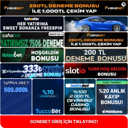
×
GONEBET GİRİŞ İÇİN TIKLAYINIZ!