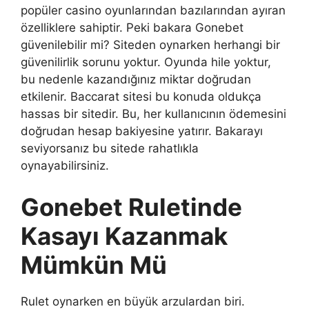
popüler casino oyunlarından bazılarından ayıran
özelliklere sahiptir. Peki bakara Gonebet
güvenilebilir mi? Siteden oynarken herhangi bir
güvenilirlik sorunu yoktur. Oyunda hile yoktur,
bu nedenle kazandığınız miktar doğrudan
etkilenir. Baccarat sitesi bu konuda oldukça
hassas bir sitedir. Bu, her kullanıcının ödemesini
doğrudan hesap bakiyesine yatırır. Bakarayı
seviyorsanız bu sitede rahatlıkla
oynayabilirsiniz.
Gonebet Ruletinde
Kasayı Kazanmak
Mümkün Mü
Rulet oynarken en büyük arzulardan biri.