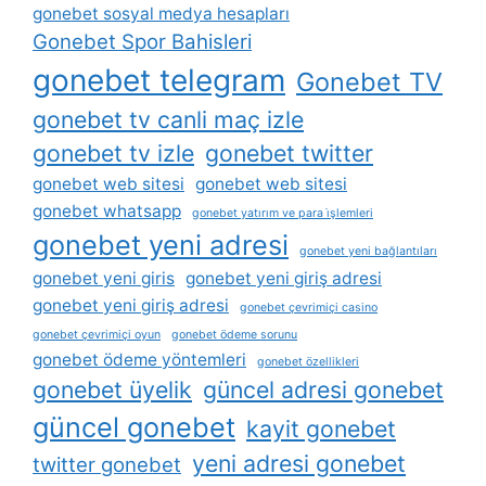
gonebet sosyal medya hesapları
Gonebet Spor Bahisleri
gonebet telegram
Gonebet TV
gonebet tv canli maç izle
gonebet tv izle
gonebet twitter
gonebet web sitesi
gonebet web sitesi
gonebet whatsapp
gonebet yatırım ve para i̇şlemleri
gonebet yeni adresi
gonebet yeni bağlantıları
gonebet yeni giris
gonebet yeni giriş adresi
gonebet yeni giriş adresi
gonebet çevrimiçi casino
gonebet çevrimiçi oyun
gonebet ödeme sorunu
gonebet ödeme yöntemleri
gonebet özellikleri
gonebet üyelik
güncel adresi gonebet
güncel gonebet
kayit gonebet
yeni adresi gonebet
twitter gonebet