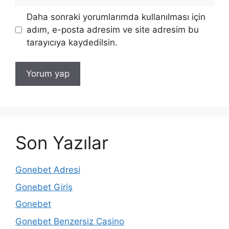
Daha sonraki yorumlarımda kullanılması için
adım, e-posta adresim ve site adresim bu
tarayıcıya kaydedilsin.
Son Yazılar
Gonebet Adresi
Gonebet Giriş
Gonebet
Gonebet Benzersiz Casino