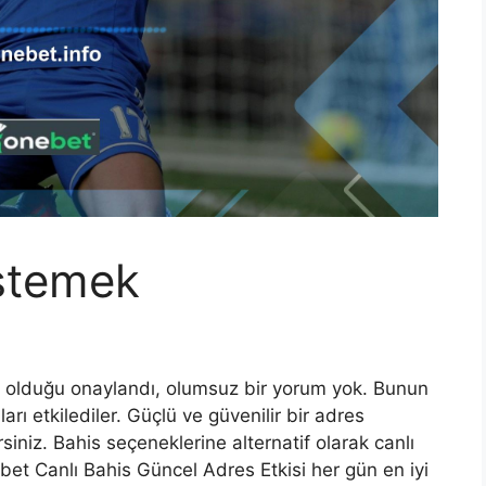
stemek
 olduğu onaylandı, olumsuz bir yorum yok. Bunun
ları etkilediler. Güçlü ve güvenilir bir adres
iniz. Bahis seçeneklerine alternatif olarak canlı
ebet Canlı Bahis Güncel Adres Etkisi her gün en iyi