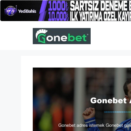
İçeriğe
atla