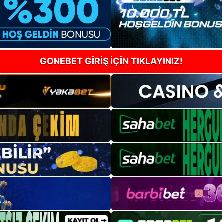
GONEBET GİRİŞ İÇİN TIKLAYINIZ!